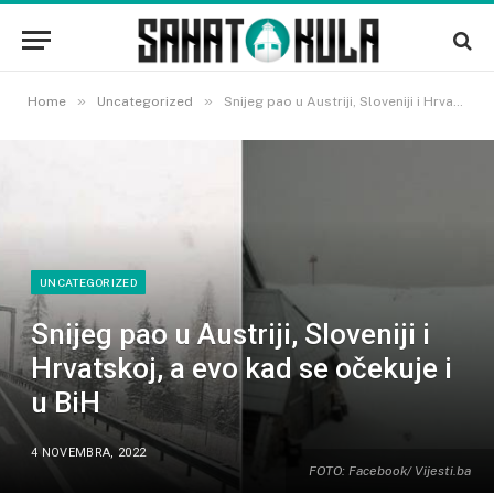
»
»
Home
Uncategorized
Snijeg pao u Austriji, Sloveniji i Hrvatskoj, a evo kad se očekuje i u BiH
UNCATEGORIZED
Snijeg pao u Austriji, Sloveniji i
Hrvatskoj, a evo kad se očekuje i
u BiH
4 NOVEMBRA, 2022
FOTO: Facebook/ Vijesti.ba