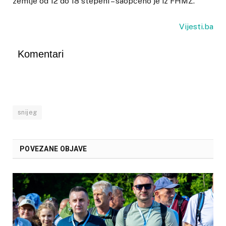
zemlje od 12 do 18 stepeni – saopćeno je iz FHMZ.
Vijesti.ba
Komentari
snijeg
POVEZANE OBJAVE