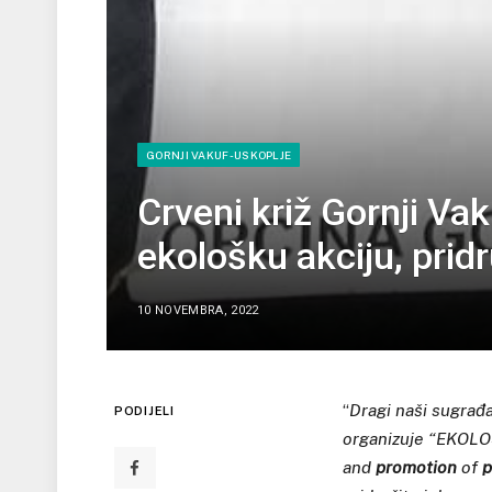
GORNJI VAKUF-USKOPLJE
Crveni križ Gornji Va
ekološku akciju, pridr
10 NOVEMBRA, 2022
“
Dragi naši sugrađ
PODIJELI
organizuje “EKOLO
and
promotion
of
p