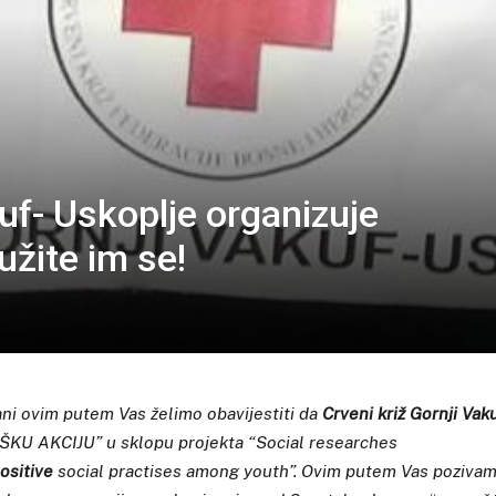
kuf- Uskoplje organizuje
užite im se!
ani ovim putem Vas želimo obavijestiti da
Crveni križ Gornji Vak
ŠKU AKCIJU” u sklopu projekta “Social researches
ositive
social practises among youth”. Ovim putem Vas poziva