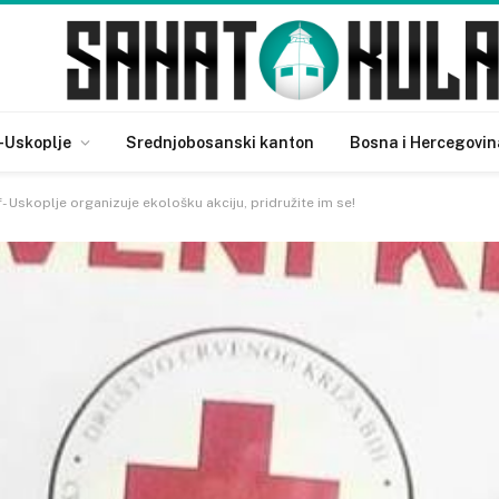
-Uskoplje
Srednjobosanski kanton
Bosna i Hercegovin
f- Uskoplje organizuje ekološku akciju, pridružite im se!