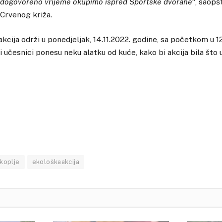
 u dogovoreno vrijeme okupimo ispred Sportske dvorane
“, saopš
Crvenog križa.
akcija održi u ponedjeljak, 14.11.2022. godine, sa početkom u 12
 učesnici ponesu neku alatku od kuće, kako bi akcija bila što u
skoplje
ekološkaakcija