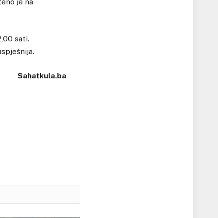
teno je na
,00 sati.
spješnija.
Sahatkula.ba