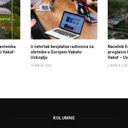
lastenika
U četvrtak besplatna radionica za
Načelnik E
i Vakuf-
obrtnike u Gornjem Vakufu-
proglasio 
Uskoplju
Vakuf – Us
19 MAJA, 2026
2 APRILA, 202
KOLUMNE