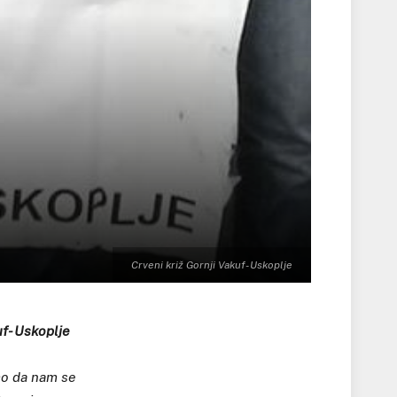
Crveni križ Gornji Vakuf- Uskoplje
uf- Uskoplje
mo da nam se