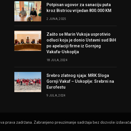
Potpisan ugovor za sanaciju puta
kroz Bistricu vrijedan 800.000 KM
2 JUNA, 2025
Zašto se Marin Vukoja usprotivio
odluci koju je donio Ustavni sud BiH
po apelaciji firme iz Gornjeg
Vakufa-Uskoplja
18 JULA, 2024
Srebro zlatnog sjaja: MRK Sloga
Gornji Vakuf – Uskoplje: Srebrni na
Eurofestu
9 JULA, 2024
Sva prava zadržana. Zabranjeno preuzimanje sadržaja bez dozvole izdavača