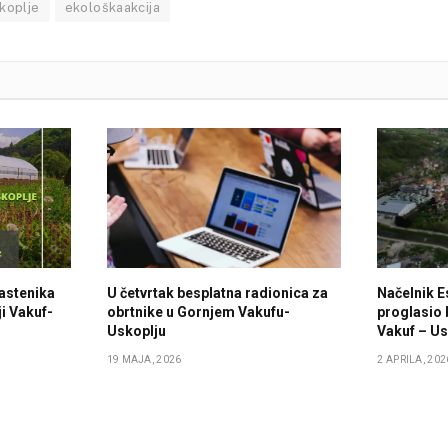
skoplje
ekološkaakcija
lastenika
U četvrtak besplatna radionica za
Načelnik E
i Vakuf-
obrtnike u Gornjem Vakufu-
proglasio 
Uskoplju
Vakuf – Us
19 MAJA, 2026
2 APRILA, 202