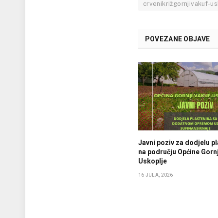
crvenikrižgornjivakuf-u
POVEZANE OBJAVE
Javni poziv za dodjelu p
na području Općine Gornj
Uskoplje
16 JULA, 2026