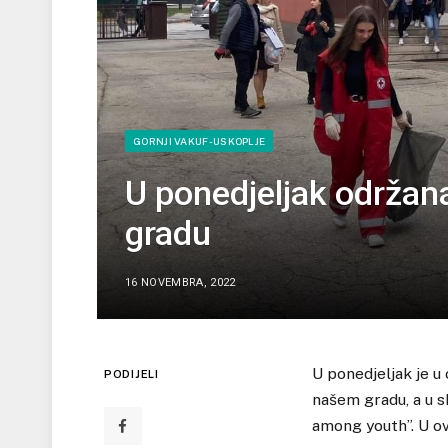
GORNJI VAKUF-USKOPLJE
U ponedjeljak održan
gradu
16 NOVEMBRA, 2022
U ponedjeljak je u
PODIJELI
našem gradu, a u s
among youth”. U ov