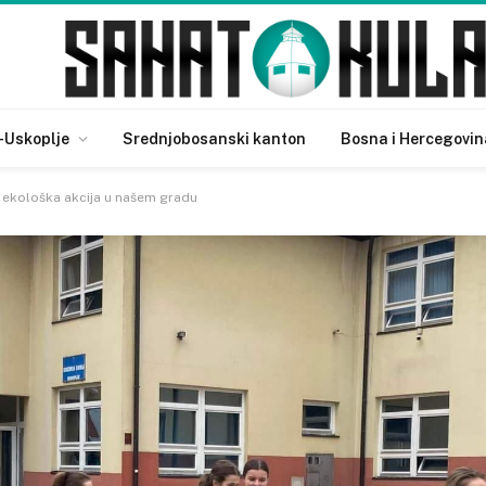
-Uskoplje
Srednjobosanski kanton
Bosna i Hercegovin
 ekološka akcija u našem gradu