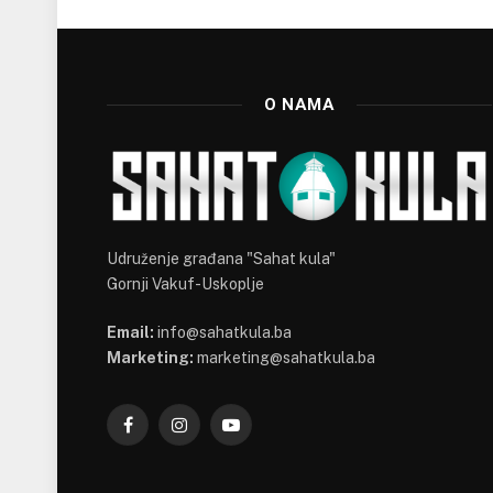
O NAMA
Udruženje građana "Sahat kula"
Gornji Vakuf-Uskoplje
Email:
info@sahatkula.ba
Marketing:
marketing@sahatkula.ba
Facebook
Instagram
YouTube