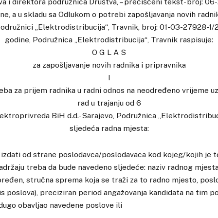
a i direktora podružnica Društva, – prečišćeni tekst- broj: 0
ne, a u skladu sa Odlukom o potrebi zapošljavanja novih radnik
odružnici „Elektrodistribucija“, Travnik, broj: 01-03-27928-1/
godine, Podružnica „Elektrodistribucija“, Travnik raspisuje:
O G L A S
za zapošljavanje novih radnika i pripravnika
I
eba za prijem radnika u radni odnos na neodređeno vrijeme u
rad u trajanju od 6
ektroprivreda BiH d.d.-Sarajevo, Podružnica „Elektrodistribuc
sljedeća radna mjesta:
 izdati od strane poslodavca/poslodavaca kod kojeg/kojih je t
adržaju treba da bude navedeno sljedeće: naziv radnog mjesta
ređen, stručna sprema koja se traži za to radno mjesto, poslo
is poslova), preciziran period angažovanja kandidata na tim 
dugo obavljao navedene poslove ili