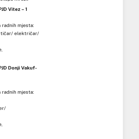
JD Vitez – 1
 radnih mjesta:
ičar/ električar/
e,
PJD Donji Vakuf-
 radnih mjesta:
er/
e,