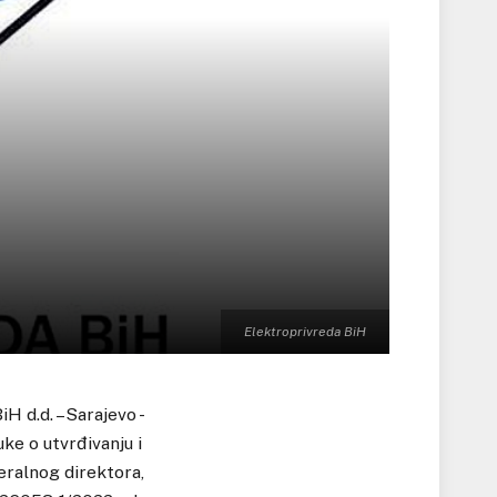
Elektroprivreda BiH
iH d.d. –Sarajevo -
ke o utvrđivanju i
eralnog direktora,