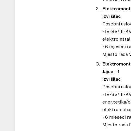
Elektromonter
izvršilac
Posebni uslov
• IV-SS/III-K
elektroinstal
• 6 mjeseci r
Mjesto rada V
Elektromonte
Jajce – 1
izvršilac
Posebni uslov
• IV-SS/III-K
energetika/e
elektromehan
• 6 mjeseci r
Mjesto rada D