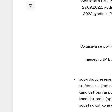
Sekretara Društv
27.09.2022. godi
2022. godini u P
Oglašava se potr
mjeseci u JP El
potvrda/uvjerenje
stečeno, u čijem s
kandidat bio raspo
kandidat radio (op
podatak koliko je 