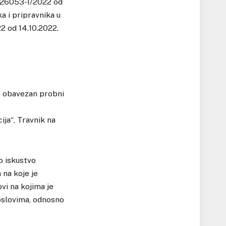
6-26053-1/2022 od
a i pripravnika u
22 od 14.10.2022.
z obavezan probni
ija“, Travnik na
o iskustvo
 na koje je
vi na kojima je
poslovima, odnosno