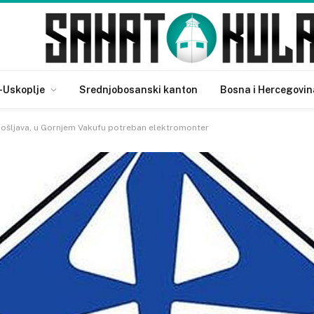
-Uskoplje
Srednjobosanski kanton
Bosna i Hercegovin
pošljava, u Gornjem Vakufu potreban elektromonter