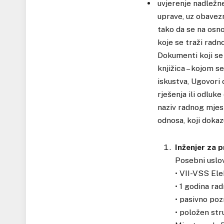
uvjerenje nadležne
uprave, uz obavezn
tako da se na osno
koje se traži radn
Dokumenti koji se 
knjižica – kojom s
iskustva, Ugovori 
rješenja ili odlu
naziv radnog mjest
odnosa, koji doka
Inženjer za p
Posebni uslov
• VII-VSS El
• 1 godina ra
• pasivno poz
• položen stru