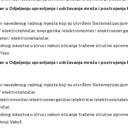
 u Odjeljenju upravljanja i održavanja mreža i postrojenja P
i navedenog radnog mjesta koji su utvrđeni Sistematizacijom
V elektrotehničar, energetika /elektromonter/ elektroenerget
ater/ elektromehaničar,
adnog iskustva u struci nakon sticanja tražene stručne sprem
itez.
r u Odjeljenju upravljanja i održavanja mreža i postrojenja 
i navedenog radnog mjesta koji su utvrđeni Sistematizacijom
V elektrotehničar,
lektromonter/elektroenergetičar/električar/elektroinstalat
ičar,
adnog iskustva u struci nakon sticanja tražene stručne sprem
onji Vakuf.