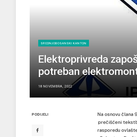
SREDNJOBOSANSKI KANTON
Elektroprivreda zapo
potreban elektromon
18 NOVEMBRA, 2022
Na osnovu člana 9.
PODIJELI
prečišćeni tekstb
rasporedu ovlašte