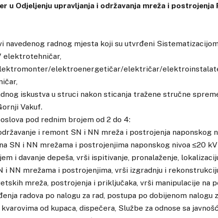
r u Odjeljenju upravljanja i održavanja mreža i postrojenja 
i navedenog radnog mjesta koji su utvrđeni Sistematizacijom
V elektrotehničar,
lektromonter/elektroenergetičar/električar/elektroinstalat
ičar,
adnog iskustva u struci nakon sticanja tražene stručne sprem
ornji Vakuf.
poslova pod rednim brojem od 2 do 4:
, održavanje i remont SN i NN mreža i postrojenja naponskog n
 na SN i NN mrežama i postrojenjima naponskog nivoa ≤20 kV 
jem i davanje depeša, vrši ispitivanje, pronalaženje, lokalizacij
 i NN mrežama i postrojenjima, vrši izgradnju i rekonstrukcij
tskih mreža, postrojenja i priključaka, vrši manipulacije na 
enja radova po nalogu za rad, postupa po dobijenom nalogu z
 kvarovima od kupaca, dispečera, Službe za odnose sa javnošć