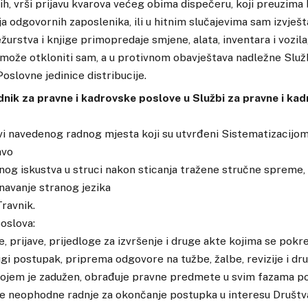
ih, vrši prijavu kvarova većeg obima dispečeru, koji preuzima
a odgovornih zaposlenika, ili u hitnim slučajevima sam izvješ
ežurstva i knjige primopredaje smjene, alata, inventara i vozila
 može otkloniti sam, a u protivnom obavještava nadležne Slu
oslovne jedinice distribucije.
dnik za pravne i kadrovske poslove u Službi za pravne i kad
i navedenog radnog mjesta koji su utvrđeni Sistematizacijom
avo
dnog iskustva u struci nakon sticanja tražene stručne spreme,
navanje stranog jezika
ravnik.
oslova:
e, prijave, prijedloge za izvršenje i druge akte kojima se pokre
drugi postupak, priprema odgovore na tužbe, žalbe, revizije i d
ojem je zadužen, obrađuje pravne predmete u svim fazama po
e neophodne radnje za okončanje postupka u interesu Društva