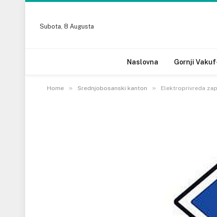
Subota, 8 Augusta
Naslovna
Gornji Vakuf
»
»
Home
Srednjobosanski kanton
Elektroprivreda za