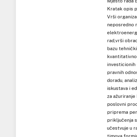
Mjesto rada 
Kratak opis p
Vrši organiza
neposredno na
elektroenerg
rad,vrši obra
bazu tehnički
kvantitativno
investicionih
pravnih odnos
doradu, anali
iskustava i e
za ažuriranje
poslovni proce
priprema peri
priključenja 
učestvuje u r
timova formir