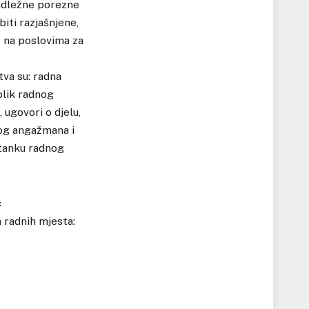
 nadležne porezne
biti razjašnjene,
o na poslovima za
tva su: radna
blik radnog
 ugovori o djelu,
nog angažmana i
stanku radnog
c
 radnih mjesta: