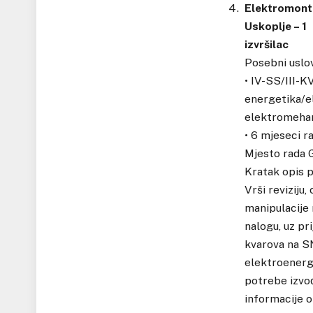
Elektromonte
Uskoplje – 1
izvršilac
Posebni uslov
• IV-SS/III-K
energetika/e
elektromehan
• 6 mjeseci r
Mjesto rada G
Kratak opis 
Vrši reviziju
manipulacije
nalogu, uz pri
kvarova na SN
elektroenerge
potrebe izvođ
informacije o