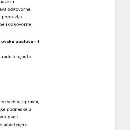
 bavezu
tava odgovorne,
, popravlja
žbe i odgovorne
rovske poslove – 1
 radnih mjesta:
će sudski, upravni,
ruge podneske u
stupka i
, učestvuje u