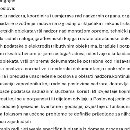
Bugojno.
oslova:
ciju nadzora, koordinira i usmjerava rad nadzornih organa, orga
dzire izvođenje radova na izgradnji priključaka i rekonstrukc
etskih objekata,vrši nadzor nad montažom opreme, tehnički p
du radnih naloga, građevinskih knjiga i ostale obračunske dok
h podataka o elektrodistributivnim objektima, izrađuje i potp
m i kvalitativnom prijemu usluga/radova, učestvuje u kolaudacij
 objekata, vrši pripremu dokumentacije potrebne kod rješava
a, analizira normative i tendersku dokumentaciju i pokreće ini
zira i predlaže unapređenje poslova u oblasti nadzora,kontinu
dukaciju zaposlenika koji rade na poslovima nadzora, dostavl
 baze podataka nadležnim službama, koristi BI izvještaje kojim
si koji se u potpunosti ili dijelom odvijaju u Poslovnoj jedinici
odične (mjesečne, kvartalne i godišnje) izvještaje o funkcion
sa fokusom na uočene probleme te definiše prijedloge za njih
adu zajedničkih
anih radi rješavanja specifičnih pitanja iz domena procesa pr