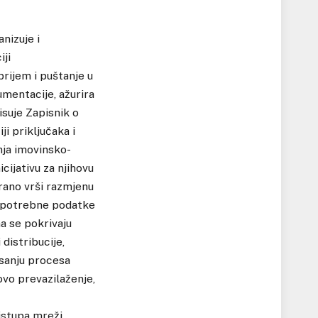
nizuje i
iji
rijem i puštanje u
umentacije, ažurira
isuje Zapisnik o
i priključaka i
nja imovinsko-
cijativu za njihovu
irano vrši razmjenu
ja potrebne podatke
a se pokrivaju
 distribucije,
isanju procesa
ovo prevazilaženje,
istupa mreži.