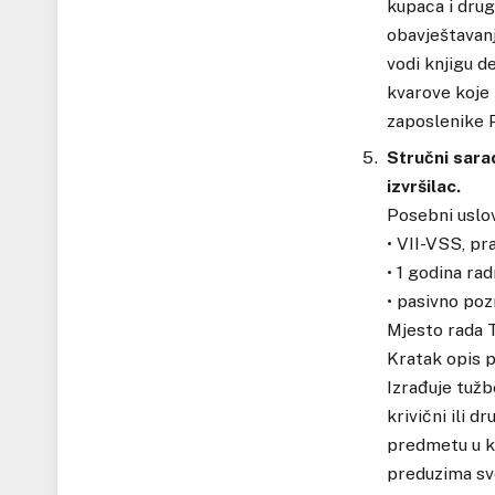
kupaca i drug
obavještavanj
vodi knjigu d
kvarove koje
zaposlenike P
Stručni sara
izvršilac.
Posebni uslov
• VII-VSS, pr
• 1 godina ra
• pasivno poz
Mjesto rada T
Kratak opis p
Izrađuje tužb
krivični ili 
predmetu u k
preduzima sv