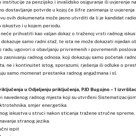
 institucije za penzijsko i invalidsko osiguranje ili uvjerenje
o dostavljanje potvrde u kojoj će šifre zanimanja iz uvjerenja 
vu ovih dokumenata može jasno utvrditi da li je kandidat radi
o iskustvo i u kojem periodu.
neće prihvatiti kao valjan dokaz o traženoj vrsti radnog iskus
e dokazuje samo radni staž, te ista ne može dokazati nijedan o
o radu, ugovori o obavljanju privremenih i povremenih poslova,
ke o zasnivanju radnog odnosa, koji dokazuju samo početak rad
a, ne i kontinuitet istog, sporazumi, rješenja ili odluke o pre
zuju samo momenat prestanka radnog angažmana i sl.
riključenja u Odjeljenju priključenja, PJD Bugojno – 1 izvršila
i navedenog radnog mjesta koji su utvrđeni Sistematizacijom
ektrotehnika, smjer energetika
dnog iskustva u struci nakon sticanja tražene stručne spreme,
navanje stranog jezika.
čni ispit