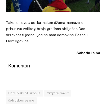
Tako je i ovog petka, nakon džuma- namaza, u
prisustvu velikog broja građana obilježen Dan
državnosti jedne i jedine nam domovine Bosne i
Hercegovine.
Sahatkula.ba
Komentari
GornjiVakuf-Uskoplje
mizgornjivakuf
šehidskomezarje