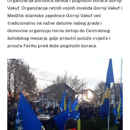
Organizacija porodica šehida i poginulih boraca Gornji
Vakuf, Organizacija ratnih vojnih invalida Gornji Vakuf i
Medžlis islamske zajednice Gornji Vakuf već
tradicionalno na važne datume našeg grada i
domovine organizuju mirnu šetnju do Centralnog
šehidskog mezarja, gdje prisutni polože cvijeće i
prouče Fatihu pred duše poginulih boraca.