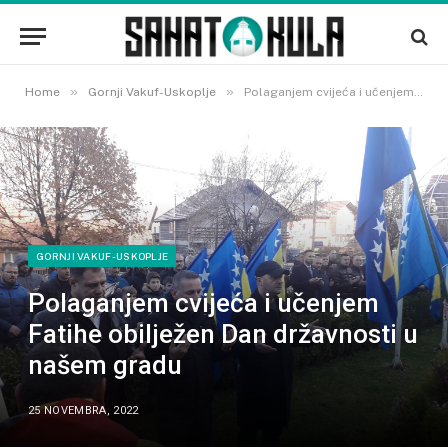
»
»
Home
Gornji Vakuf-Uskoplje
Polaganjem cvijeća i učenjem Fatihe obilježen Dan državnosti u našem gradu
GORNJI VAKUF-USKOPLJE
Polaganjem cvijeća i učenjem
Fatihe obilježen Dan državnosti u
našem gradu
25 NOVEMBRA, 2022