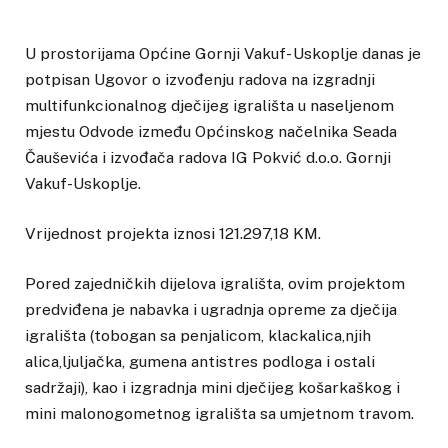
U prostorijama Općine Gornji Vakuf- Uskoplje danas je
potpisan Ugovor o izvođenju radova na izgradnji
multifunkcionalnog dječijeg igrališta u naseljenom
mjestu Odvode između Općinskog načelnika Seada
Čauševića i izvođača radova IG Pokvić d.o.o. Gornji
Vakuf-Uskoplje.
Vrijednost projekta iznosi 121.297,18 KM.
Pored zajedničkih dijelova igrališta, ovim projektom
predviđena je nabavka i ugradnja opreme za dječija
igrališta (tobogan sa penjalicom, klackalica,njih
alica,ljuljačka, gumena antistres podloga i ostali
sadržaji), kao i izgradnja mini dječijeg košarkaškog i
mini malonogometnog igrališta sa umjetnom travom.