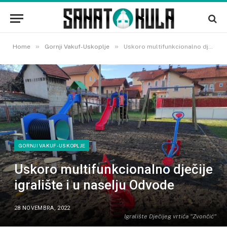
»
»
Home
Gornji Vakuf-Uskoplje
Uskoro multifunkcionalno dječije igralište i u naselju Odvode
GORNJI VAKUF-USKOPLJE
Uskoro multifunkcionalno dječije
igralište i u naselju Odvode
28 NOVEMBRA, 2022
Igralište Dječijeg vrtića "Zvončić"