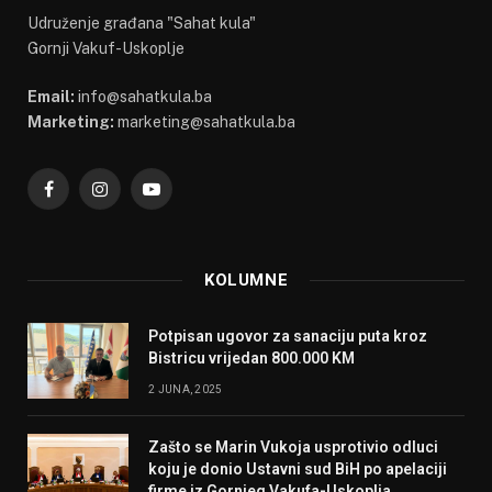
Udruženje građana "Sahat kula"
Gornji Vakuf-Uskoplje
Email:
info@sahatkula.ba
Marketing:
marketing@sahatkula.ba
Facebook
Instagram
YouTube
KOLUMNE
Potpisan ugovor za sanaciju puta kroz
Bistricu vrijedan 800.000 KM
2 JUNA, 2025
Zašto se Marin Vukoja usprotivio odluci
koju je donio Ustavni sud BiH po apelaciji
firme iz Gornjeg Vakufa-Uskoplja