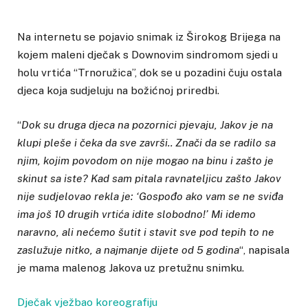
Na internetu se pojavio snimak iz Širokog Brijega na
kojem maleni dječak s Downovim sindromom sjedi u
holu vrtića “Trnoružica”, dok se u pozadini čuju ostala
djeca koja sudjeluju na božićnoj priredbi.
“
Dok su druga djeca na pozornici pjevaju, Jakov je na
klupi pleše i čeka da sve završi.. Znači da se radilo sa
njim, kojim povodom on nije mogao na binu i zašto je
skinut sa iste? Kad sam pitala ravnateljicu zašto Jakov
nije sudjelovao rekla je: ‘Gospođo ako vam se ne sviđa
ima još 10 drugih vrtića idite slobodno!’ Mi idemo
naravno, ali nećemo šutit i stavit sve pod tepih to ne
zaslužuje nitko, a najmanje dijete od 5 godina
“, napisala
je mama malenog Jakova uz pretužnu snimku.
Dječak vježbao koreografiju