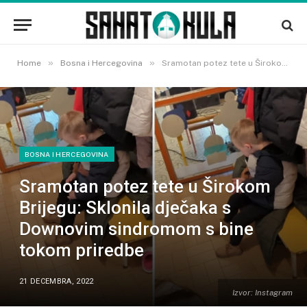
»
»
Home
Bosna i Hercegovina
Sramotan potez tete u Širokom Brijegu: Sklonila dječaka s Downovim sindromom s bine tokom priredbe
BOSNA I HERCEGOVINA
Sramotan potez tete u Širokom
Brijegu: Sklonila dječaka s
Downovim sindromom s bine
tokom priredbe
21 DECEMBRA, 2022
Izvor: Instagram