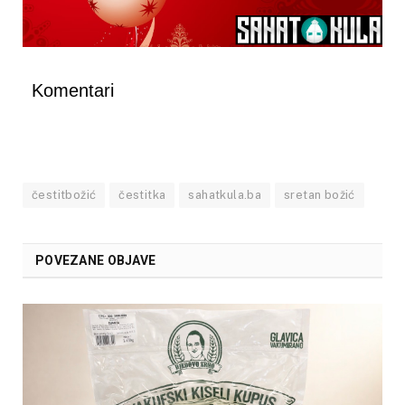
Komentari
čestitbožić
čestitka
sahatkula.ba
sretan božić
POVEZANE OBJAVE