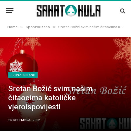
»
»
Home
Sponzorisano
Sretan Božić svim našim čitaocima katoličke vjeroispovijesti
SPONZORISANO
Sretan Božić svim našim
čitaocima katoličke
vjeroispovijesti
24 DECEMBRA, 2022