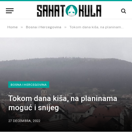
»
»
Home
Bosna i Hercegovina
Tokom dana kiša, na planinama moguć i snijeg
BOSNA I HERCEGOVINA
Tokom dana kiša, na planinama
moguć i snijeg
27 DECEMBRA, 2022