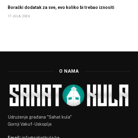
Borački dodatak za sve, evo koliko bi trebao iznositi
17 JULA, 2026
O NAMA
Udruženje građana "Sahat kula"
Gornji Vakuf-Uskoplje
Email:
info@sahatkula.ba