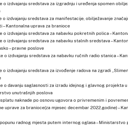
ke o izdvajanju sredstava za izgradnju i uređenja spomen obilje
e
e o izdvajanju sredstava za manifestacije, obilježavanje značaj
i – Kantonalna uprava za branioce
ke o izdvajanju sredstava za nabavku pokretnih polica – Kantona
ke o izdvajanju sredstava za nabavku stalnih sredstava – Kanto
nsko – pravne poslove
ke o izdvajanju sredstava za nabavku ručnih radio stanica – Ka
ke o izdvajanju sredstava za izvođenje radova na zgradi „Slimen
e
e o davanju saglasnosti za izradu idejnog i glavnog projekta u 
rstvo unutrašnjih poslova
 isplatu naknade po osnovu ugovora o privremenim i povreme
e uprave za branioce(za mjesec decembar 2022.godine) – Kan
 popunu radnog mjesta putem internog oglasa – Ministarstvo 