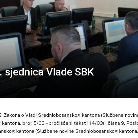
. sjednica Vlade SBK
8. Zakona o Vladi Srednjobosanskog kantona (Službene novin
antona, broj: 5/03 – pročišćeni tekst i 14/03) i člana 9. Posl
nskog kantona (Službene novine Srednjobosanskog kantona, b