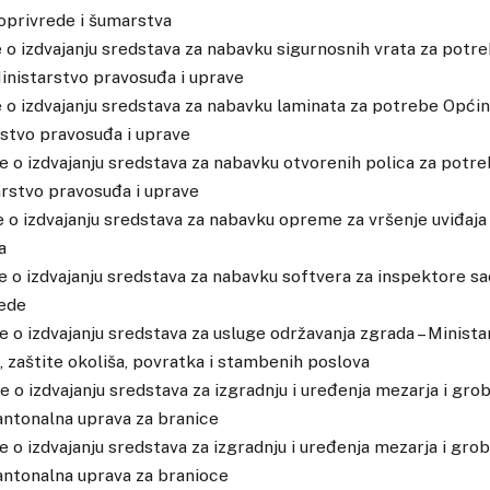
oprivrede i šumarstva
e o izdvajanju sredstava za nabavku sigurnosnih vrata za pot
Ministarstvo pravosuđa i uprave
e o izdvajanju sredstava za nabavku laminata za potrebe Opći
rstvo pravosuđa i uprave
ke o izdvajanju sredstava za nabavku otvorenih polica za pot
arstvo pravosuđa i uprave
ke o izdvajanju sredstava za nabavku opreme za vršenje uviđaja
a
ke o izdvajanju sredstava za nabavku softvera za inspektore sa
rede
ke o izdvajanju sredstava za usluge održavanja zgrada – Minis
, zaštite okoliša, povratka i stambenih poslova
e o izdvajanju sredstava za izgradnju i uređenja mezarja i grob
antonalna uprava za branice
e o izdvajanju sredstava za izgradnju i uređenja mezarja i grobl
antonalna uprava za branioce