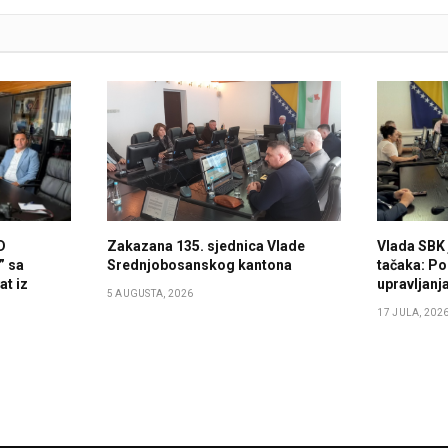
D
Zakazana 135. sjednica Vlade
Vlada SBK 
” sa
Srednjobosanskog kantona
tačaka: Po
t iz
upravljan
5 AUGUSTA, 2026
17 JULA, 202