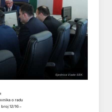
Sjednica Vlade SBK
e
ovnika o radu
roj 12/16 –