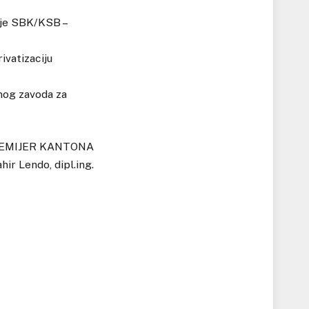
nje SBK/KSB –
ivatizaciju
nog zavoda za
EMIJER KANTONA
hir Lendo, dipl.ing.