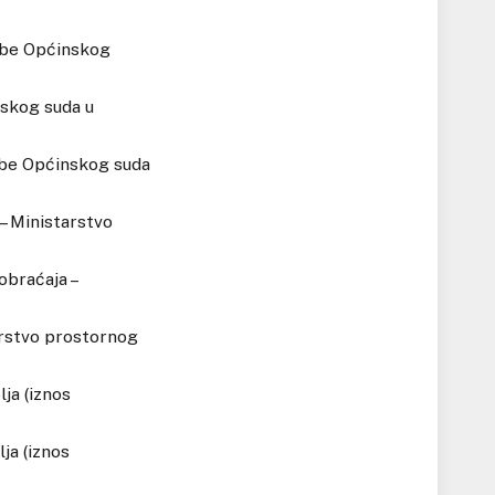
rebe Općinskog
nskog suda u
rebe Općinskog suda
 – Ministarstvo
obraćaja –
tarstvo prostornog
lja (iznos
ja (iznos