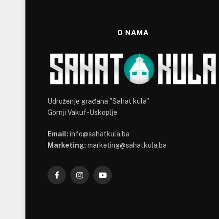
O NAMA
Udruženje građana "Sahat kula"
Gornji Vakuf-Uskoplje
Email:
info@sahatkula.ba
Marketing:
marketing@sahatkula.ba
Facebook
Instagram
YouTube