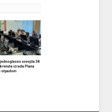
jednoglasno usvojila 38
krenuta izrada Plana
ja otpadom
6