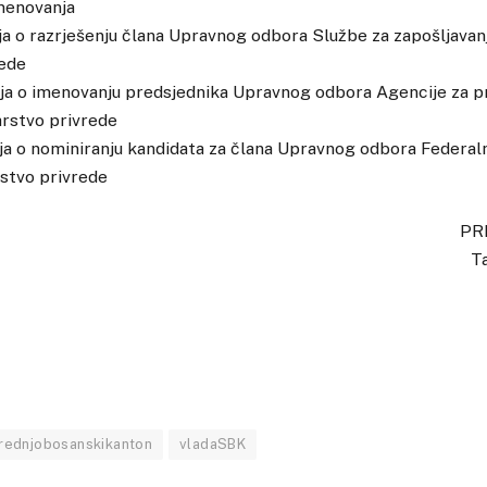
imenovanja
nja o razrješenju člana Upravnog odbora Službe za zapošljava
rede
nja o imenovanju predsjednika Upravnog odbora Agencije za pr
rstvo privrede
nja o nominiranju kandidata za člana Upravnog odbora Federal
rstvo privrede
PR
Ta
rednjobosanskikanton
vladaSBK