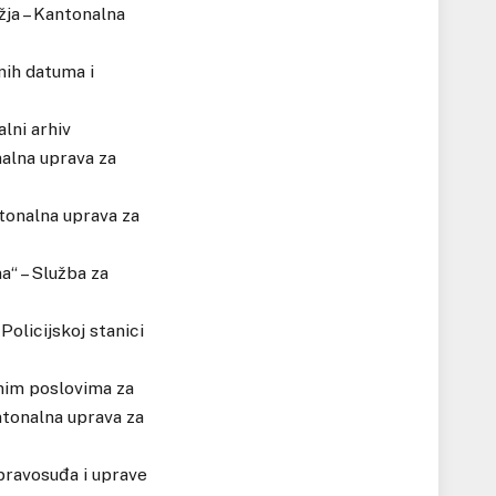
žja – Kantonalna
nih datuma i
lni arhiv
nalna uprava za
ntonalna uprava za
a“ – Služba za
Policijskoj stanici
nim poslovima za
tonalna uprava za
pravosuđa i uprave