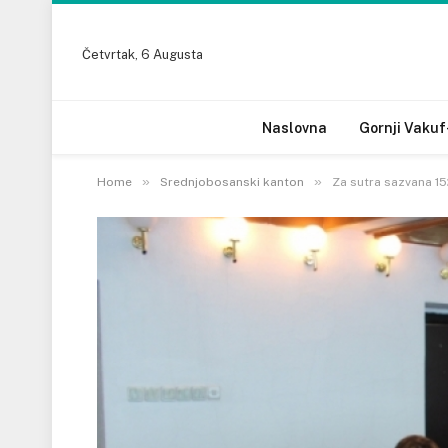
Četvrtak, 6 Augusta
Naslovna
Gornji Vakuf
»
»
Home
Srednjobosanski kanton
Za sutra sazvana 15