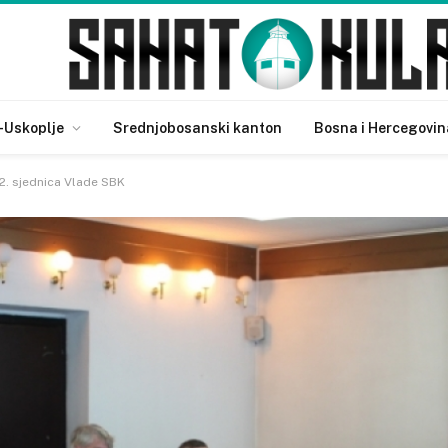
-Uskoplje
Srednjobosanski kanton
Bosna i Hercegovin
2. sjednica Vlade SBK