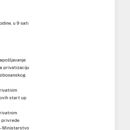
dine, u 9 sati
apošljavanje
 privatizaciju
njobosanskog
privatnim
ovih start up
privatnim
o privrede
 – Ministarstvo