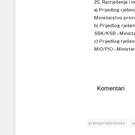
25. Razrješenja i 
a) Prijedlog rješe
Ministarstvo priv
b) Prijedlog rješe
SBK/KSB – Minista
c) Prijedlog rješe
MIO/PIO – Minista
Komentari
premijertahirlendo
s