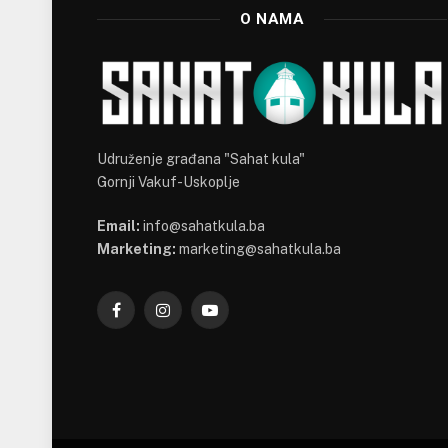
O NAMA
Udruženje građana "Sahat kula"
Gornji Vakuf-Uskoplje
Email:
info@sahatkula.ba
Marketing:
marketing@sahatkula.ba
Facebook
Instagram
YouTube