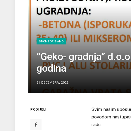
SPONZORISANO
“Geko- gradnja” d.o.
godina
31 DECEMBRA, 2022
Svim našim uposle
PODIJELI
povodom nastupajuć
radu.