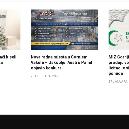
i kiseli
Nova radna mjesta u Gornjem
MIZ Gornji
ta
Vakufu – Uskoplju: Austro Panel
prodaju v
objavio konkurs
licitacije
ponuda
25 FEBRUARA, 2026
27 JANUARA,