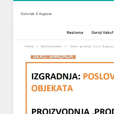
Četvrtak, 6 Augusta
Naslovna
Gornji Vakuf
»
»
Home
Sponzorisano
“Geko- gradnja” d.o.o. Bugojn