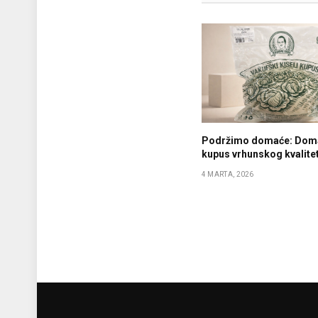
Podržimo domaće: Domać
kupus vrhunskog kvalite
4 MARTA, 2026