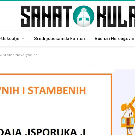
-Uskoplje
Srednjobosanski kanton
Bosna i Hercegovin
o- Sretna Nova godina