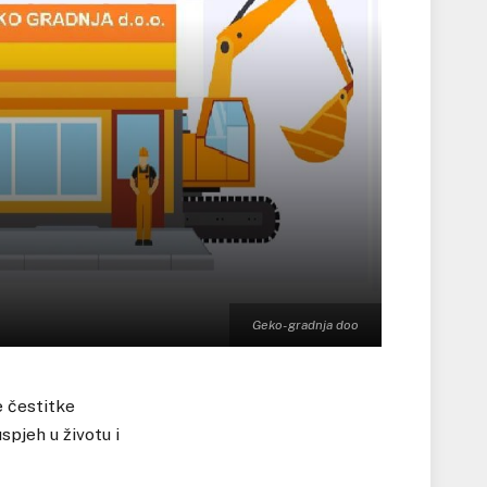
Geko- gradnja doo
e čestitke
spjeh u životu i