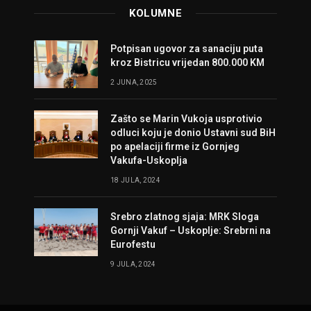
KOLUMNE
Potpisan ugovor za sanaciju puta
kroz Bistricu vrijedan 800.000 KM
2 JUNA, 2025
Zašto se Marin Vukoja usprotivio
odluci koju je donio Ustavni sud BiH
po apelaciji firme iz Gornjeg
Vakufa-Uskoplja
18 JULA, 2024
Srebro zlatnog sjaja: MRK Sloga
Gornji Vakuf – Uskoplje: Srebrni na
Eurofestu
9 JULA, 2024