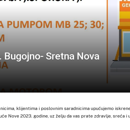
o. Bugojno- Sretna Nova
nicima, klijentima i poslovnim saradnicima upućujemo iskren
e Nove 2023. godine, uz želju da vas prate zdravlje, sreća i u