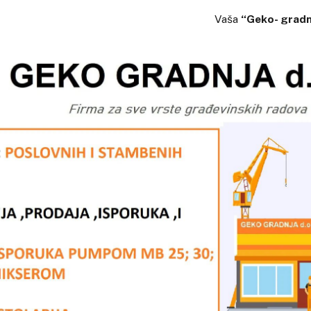
Vaša
“Geko- gradnj