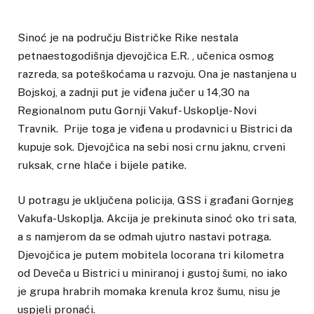
Sinoć je na području Bistričke Rike nestala
petnaestogodišnja djevojčica E.R. , učenica osmog
razreda, sa poteškoćama u razvoju. Ona je nastanjena u
Bojskoj, a zadnji put je viđena jučer u 14,30 na
Regionalnom putu Gornji Vakuf- Uskoplje- Novi
Travnik. Prije toga je viđena u prodavnici u Bistrici da
kupuje sok. Djevojčica na sebi nosi crnu jaknu, crveni
ruksak, crne hlače i bijele patike.
U potragu je uključena policija, GSS i građani Gornjeg
Vakufa-Uskoplja. Akcija je prekinuta sinoć oko tri sata,
a s namjerom da se odmah ujutro nastavi potraga.
Djevojčica je putem mobitela locorana tri kilometra
od Deveča u Bistrici u miniranoj i gustoj šumi, no iako
je grupa hrabrih momaka krenula kroz šumu, nisu je
uspjeli pronaći.