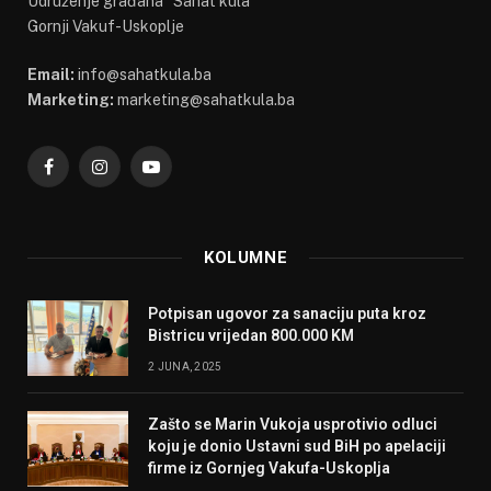
Udruženje građana "Sahat kula"
Gornji Vakuf-Uskoplje
Email:
info@sahatkula.ba
Marketing:
marketing@sahatkula.ba
Facebook
Instagram
YouTube
KOLUMNE
Potpisan ugovor za sanaciju puta kroz
Bistricu vrijedan 800.000 KM
2 JUNA, 2025
Zašto se Marin Vukoja usprotivio odluci
koju je donio Ustavni sud BiH po apelaciji
firme iz Gornjeg Vakufa-Uskoplja