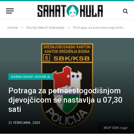
»
»
Home
Gornji Vakuf-Uskoplje
Potraga za petnaestogodišnjom djevojčicom se nastavlja u 07,30 sati
GORNJI VAKUF-USKOPLJE
Potraga za petnaestogodišnjom
djevojčicom se nastavlja u 07,30
sati
21 FEBRUARA, 2023
MUP SBK- logo