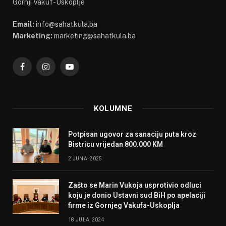
Gornji Vakuf-Uskoplje
Email:
info@sahatkula.ba
Marketing:
marketing@sahatkula.ba
Facebook
Instagram
YouTube
KOLUMNE
Potpisan ugovor za sanaciju puta kroz
Bistricu vrijedan 800.000 KM
2 JUNA, 2025
Zašto se Marin Vukoja usprotivio odluci
koju je donio Ustavni sud BiH po apelaciji
firme iz Gornjeg Vakufa-Uskoplja
18 JULA, 2024