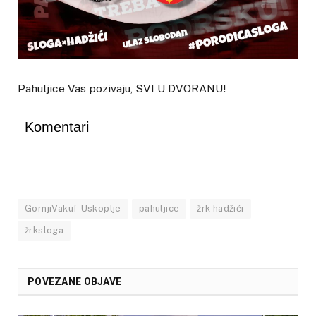
Pahuljice Vas pozivaju, SVI U DVORANU!
Komentari
GornjiVakuf-Uskoplje
pahuljice
žrk hadžići
žrksloga
POVEZANE OBJAVE