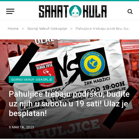
»
»
Home
Gornji Vakuf-Uskoplje
Pahuljice trebaju podršku, budite uz njih u subotu u 19 sati! Ulaz je besplatan!
GORNJI VAKUF-USKOPLJE
Pahuljice trebaju podršku, budite
uz njih u subotu u 19 sati! Ulaz je
besplatan!
9 MARTA, 2023