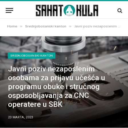
»
»
Home
Srednjobosanski kanton
Javni poziv nezaposlenim osobama za prijavu učešća u programu obuke i stručnog osposobljavanja za CNC operatere u SBK
SREDNJOBOSANSKI KANTON
Javni poziv nezaposlenim
osobama za prijavu učešća u
programu obuke i stručnog
osposobljavanja za CNC
operatere u SBK
23 MARTA, 2023