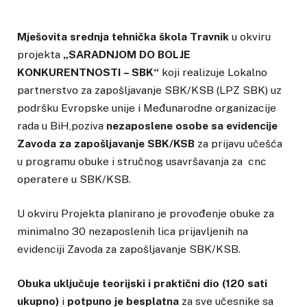
Mješovita srednja tehnička škola Travnik
u okviru
projekta
„SARADNJOM DO BOLJE
KONKURENTNOSTI – SBK“
koji realizuje Lokalno
partnerstvo za zapošljavanje SBK/KSB (LPZ SBK) uz
podršku Evropske unije i Međunarodne organizacije
rada u BiH,poziva
nezaposlene osobe sa evidencije
Zavoda za zapošljavanje SBK/KSB
za prijavu učešća
u programu obuke i stručnog usavršavanja za cnc
operatere u SBK/KSB.
U okviru Projekta planirano je provođenje obuke za
minimalno 30 nezaposlenih lica prijavljenih na
evidenciji Zavoda za zapošljavanje SBK/KSB.
Obuka uključuje teorijski i praktični dio (120 sati
ukupno)
i
potpuno je besplatna
za sve učesnike sa