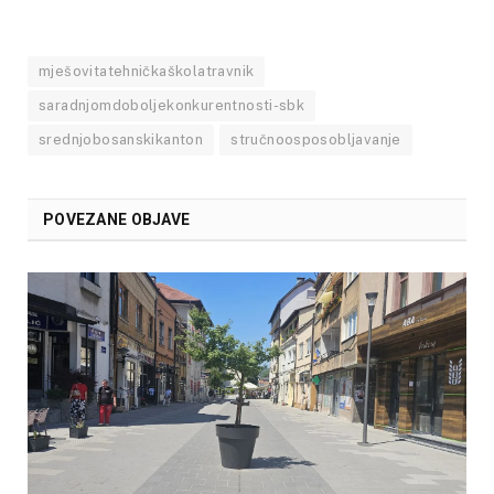
mješovitatehničkaškolatravnik
saradnjomdoboljekonkurentnosti-sbk
srednjobosanskikanton
stručnoosposobljavanje
POVEZANE OBJAVE