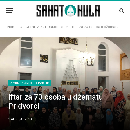
»
»
Home
Gornji Vakuf-Uskoplje
Iftar za 70 osoba u džematu Pridvorci
GORNJI VAKUF-USKOPLJE
Iftar za 70 osoba u džematu
Pridvorci
2 APRILA, 2023