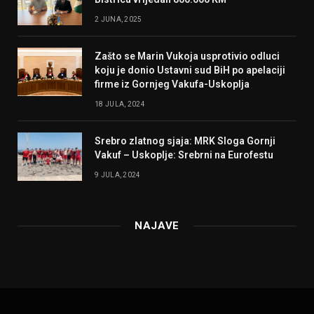
2 JUNA, 2025
Zašto se Marin Vukoja usprotivio odluci
koju je donio Ustavni sud BiH po apelaciji
firme iz Gornjeg Vakufa-Uskoplja
18 JULA, 2024
Srebro zlatnog sjaja: MRK Sloga Gornji
Vakuf – Uskoplje: Srebrni na Eurofestu
9 JULA, 2024
NAJAVE