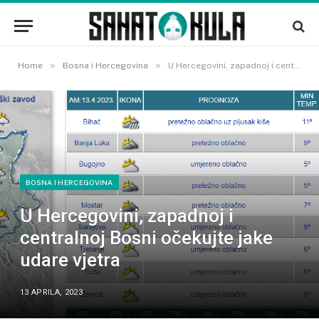
»
»
Home
Bosna i Hercegovina
U Hercegovini, zapadnoj i centralnoj Bosni očekujte jake udare vjetra
BOSNA I HERCEGOVINA
U Hercegovini, zapadnoj i
centralnoj Bosni očekujte jake
udare vjetra
13 APRILA, 2023