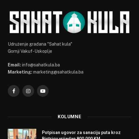
Udruženje građana "Sahat kula"
Gornji Vakuf-Uskoplje
Email:
info@sahatkula.ba
Marketing:
marketing@sahatkula.ba
Facebook
Instagram
YouTube
KOLUMNE
Potpisan ugovor za sanaciju puta kroz
Bistricu vrijedan 800.000 KM