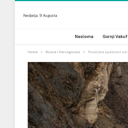
Nedjelja, 9 Augusta
Naslovna
Gornji Vakuf
»
»
Home
Bosna i Hercegovina
Povećana opasnost od o