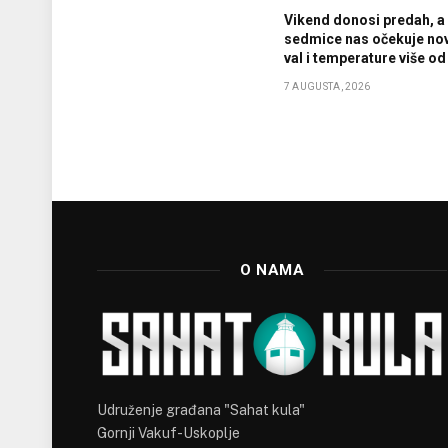
Vikend donosi predah, a
sedmice nas očekuje nov
val i temperature više od
7 AUGUSTA, 2026
O NAMA
Udruženje građana "Sahat kula"
Gornji Vakuf-Uskoplje