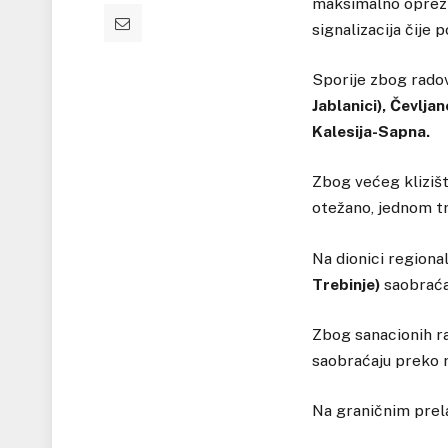
maksimalno oprezn
signalizacija čije 
Sporije zbog rado
Jablanici), Čevlja
Kalesija-Sapna.
Zbog većeg kliziš
otežano, jednom t
Na dionici region
Trebinje)
saobraćaj
Zbog sanacionih r
saobraćaju preko r
Na graničnim prela