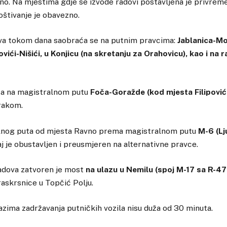
o. Na mjestima gdje se izvode radovi postavljena je privrem
poštivanje je obavezno.
va tokom dana saobraća se na putnim pravcima:
Jablanica-Mo
novići-Nišići, u Konjicu (na skretanju za Orahovicu), kao i na 
ta na magistralnom putu
Foča-Goražde (kod mjesta Filipović
rakom.
alnog puta od mjesta Ravno prema magistralnom putu
M-6 (Lj
 je obustavljen i preusmjeren na alternativne pravce.
adova zatvoren je most
na ulazu u Nemilu (spoj M-17 sa R-47
askrsnice u Topčić Polju.
zima zadržavanja putničkih vozila nisu duža od 30 minuta.