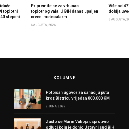
 iduće
Pripremite se za vrhunac
Više od 47
i toplotni
toplotnog vala: U BiH danas upaljen
dobija uve
 40 stepeni
crveni meteoalarm
5 AUGUSTA, 2
6 AUGUSTA, 2026
KOLUMNE
Potpisan ugovor za sanaciju puta
kroz Bistricu vrijedan 800.000 KM
2 JUNA, 2025
Zašto se Marin Vukoja usprotivio
odluci koju je donio Ustavni sud BiH