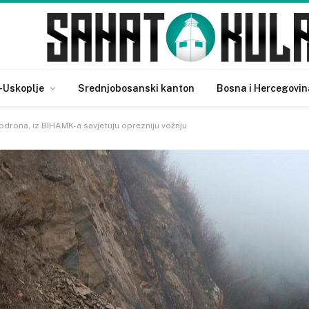
-Uskoplje
Srednjobosanski kanton
Bosna i Hercegovin
drona, iz BIHAMK-a savjetuju oprezniju vožnju