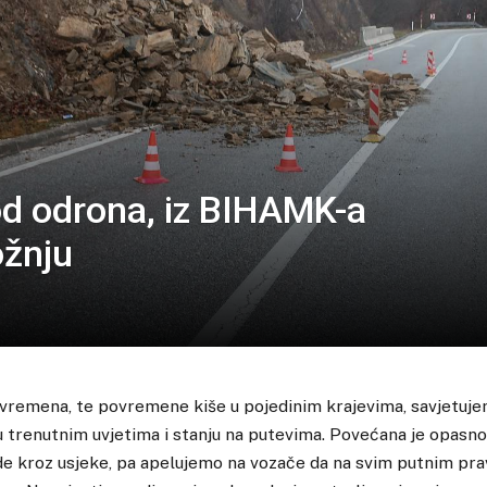
d odrona, iz BIHAMK-a
ožnju
vremena, te povremene kiše u pojedinim krajevima, savjetuje
 trenutnim uvjetima i stanju na putevima. Povećana je opasn
de kroz usjeke, pa apelujemo na vozače da na svim putnim pr