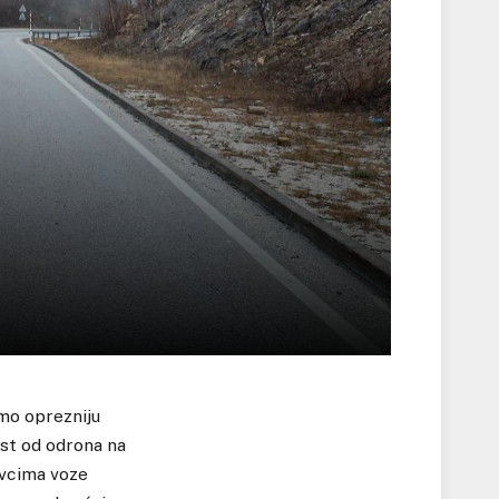
mo oprezniju
ost od odrona na
avcima voze