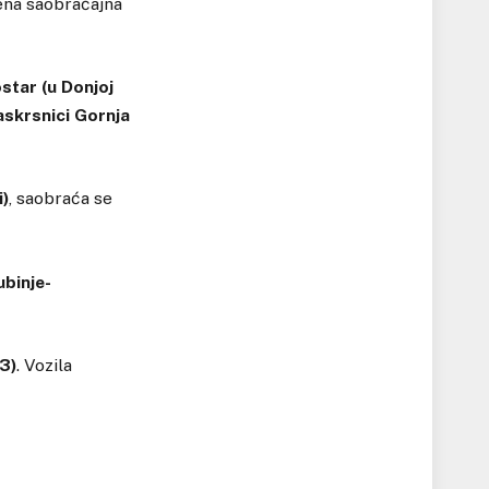
ena saobraćajna
star (u Donjoj
raskrsnici Gornja
i)
, saobraća se
ubinje-
3)
. Vozila