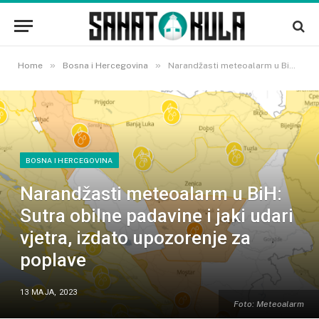
»
»
Home
Bosna i Hercegovina
Narandžasti meteoalarm u BiH: Sutra obilne padavine i jaki udari vjetra, izdato upozorenje za poplave
BOSNA I HERCEGOVINA
Narandžasti meteoalarm u BiH:
Sutra obilne padavine i jaki udari
vjetra, izdato upozorenje za
poplave
13 MAJA, 2023
Foto: Meteoalarm