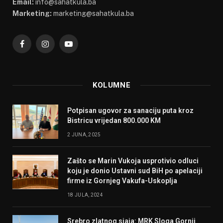
Email:
info@sahatkula.ba
Marketing:
marketing@sahatkula.ba
Facebook
Instagram
YouTube
KOLUMNE
Potpisan ugovor za sanaciju puta kroz
Bistricu vrijedan 800.000 KM
2 JUNA, 2025
Zašto se Marin Vukoja usprotivio odluci
koju je donio Ustavni sud BiH po apelaciji
firme iz Gornjeg Vakufa-Uskoplja
18 JULA, 2024
Srebro zlatnog sjaja: MRK Sloga Gornji