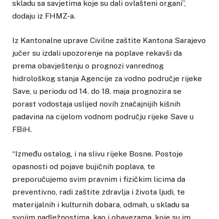
skladu sa savjetima koje su dali ovlašteni organi”,
dodaju iz FHMZ-a.
Iz Kantonalne uprave Civilne zaštite Kantona Sarajevo
jučer su izdali upozorenje na poplave rekavši da
prema obavještenju o prognozi vanrednog
hidrološkog stanja Agencije za vodno područje rijeke
Save, u periodu od 14. do 18. maja prognozira se
porast vodostaja uslijed novih značajnijih kišnih
padavina na cijelom vodnom području rijeke Save u
FBiH.
“Između ostalog, i na slivu rijeke Bosne. Postoje
opasnosti od pojave bujičnih poplava, te
preporučujemo svim pravnim i fizičkim licima da
preventivno, radi zaštite zdravlja i života ljudi, te
materijalnih i kulturnih dobara, odmah, u skladu sa
svojim nadležnostima, kao i obavezama, koje su im