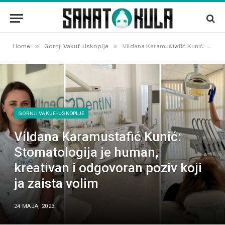
»
»
Home
Gornji Vakuf-Uskoplje
Vildana Karamustafić Kunić: Stomatologija je human, kreativan i odgovoran poziv koji ja zaista volim
GORNJI VAKUF-USKOPLJE
Vildana Karamustafić Kunić:
Stomatologija je human,
kreativan i odgovoran poziv koji
ja zaista volim
24 MAJA, 2023