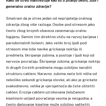
Kako se stres manifestuje kad su u pitanju desni, zubi i
generalno oralno zdravlje?
Smatram da je stres jedan od neprijatelja oralnog
zdravlja zbog više razloga. Osobe pod stresom jako
često zbog brojnih obaveza zanemaruju oralnu
higijenu. Samim tim direktno utiču na razvoj karijesa i
parodontalnih bolesti. Jako veliki broj ljudi pod
stresom ima loše navike grickanja noktiju ili
predmeta, škripanje zubima, a postoje i ljudi koji od
nervoze povraćaju. Škripanje zubima, grickanje noktiju
ili drugih čvrstih predmeta mogu ozbiljno narušiti
strukturu cakleni. Naravno, zubima neće biti ništa od
nekoliko sekundi grickanja olovke, ali ako je grickate
svakodnevno, velika je vjerojatnoća da ćete oštetiti
caklen. Erozija cakleni uzrokovana želučanom
kiselinom uslijed povraćanja veoma je nezgodna, a
često djelovanje kiseline može ozbiljno naštetiti