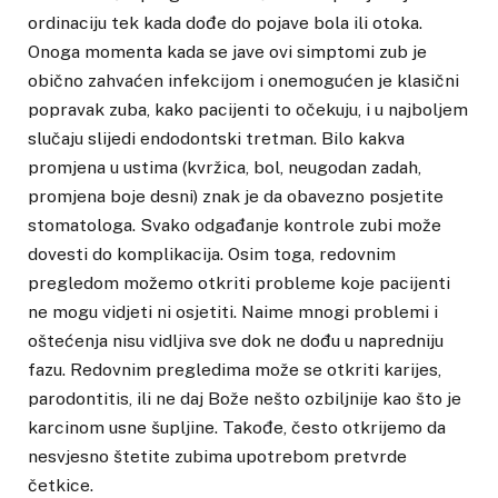
ordinaciju tek kada dođe do pojave bola ili otoka.
Onoga momenta kada se jave ovi simptomi zub je
obično zahvaćen infekcijom i onemogućen je klasični
popravak zuba, kako pacijenti to očekuju, i u najboljem
slučaju slijedi endodontski tretman. Bilo kakva
promjena u ustima (kvržica, bol, neugodan zadah,
promjena boje desni) znak je da obavezno posjetite
stomatologa. Svako odgađanje kontrole zubi može
dovesti do komplikacija. Osim toga, redovnim
pregledom možemo otkriti probleme koje pacijenti
ne mogu vidjeti ni osjetiti. Naime mnogi problemi i
oštećenja nisu vidljiva sve dok ne dođu u napredniju
fazu. Redovnim pregledima može se otkriti karijes,
parodontitis, ili ne daj Bože nešto ozbiljnije kao što je
karcinom usne šupljine. Takođe, često otkrijemo da
nesvjesno štetite zubima upotrebom pretvrde
četkice.