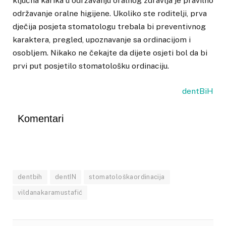
ključna karika u održavanju oralnog zdravlja je pravilno
održavanje oralne higijene. Ukoliko ste roditelji, prva
dječija posjeta stomatologu trebala bi preventivnog
karaktera, pregled, upoznavanje sa ordinacijom i
osobljem. Nikako ne čekajte da dijete osjeti bol da bi
prvi put posjetilo stomatološku ordinaciju.
dentBiH
Komentari
dentbih
dentIN
stomatološkaordinacija
vildanakaramustafić