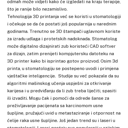
odmah može vidjeti kako će izgledati na kraju terapije,
što je ranije bilo nezamislivo.
Tehnologija 3D printanja već se koristi u stomatologiji
i očekuje se da će postati još popularnija u narednim
godinama. Trenutno se 3D štampači uglavnom koriste
za izradu udlaga i protetskih nadoknada. Stomatolog
može digitalno dizajnirati zub koristeći CAD softver
za dizajn, zatim prenijeti kompjutersku datoteku na
3D printer kako bi isprintao gotov proizvod. Osim 3d
printa, u stomatologiju se postepeno uvodi i primjena
vještačke inteligencije. Studije su već pokazale da su
algoritmi mašinskog učenja uspješni za otkrivanje
karijesa i u predviđanju da li zub treba liječiti, spasiti
ili izvaditi. Mogu čak i pomoći da odrede šanse za
preživljavanje pacijenata sa karcinomom usne
šupljine, pružajući uvid u metastaziranje i otpornost na
ćelije raka usne šupljine. Još jedan trend su i laseri u
stomatologiji. Laseri postaju sve popularniji u azijskim