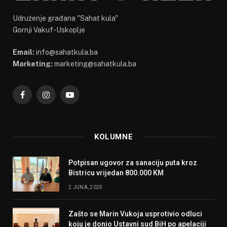
Udruženje građana "Sahat kula"
Gornji Vakuf-Uskoplje
Email:
info@sahatkula.ba
Marketing:
marketing@sahatkula.ba
Facebook
Instagram
YouTube
KOLUMNE
Potpisan ugovor za sanaciju puta kroz
Bistricu vrijedan 800.000 KM
2 JUNA, 2025
Zašto se Marin Vukoja usprotivio odluci
koju je donio Ustavni sud BiH po apelaciji