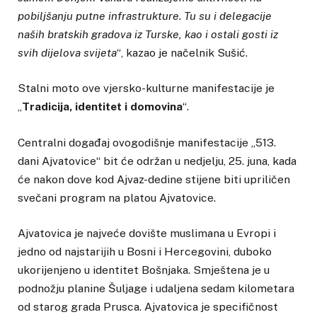
pobiljšanju putne infrastrukture. Tu su i delegacije
naših bratskih gradova iz Turske, kao i ostali gosti iz
svih dijelova svijeta
“, kazao je načelnik Sušić.
Stalni moto ove vjersko-kulturne manifestacije je
„
Tradicija, identitet i domovina
“.
Centralni događaj ovogodišnje manifestacije „513.
dani Ajvatovice“ bit će održan u nedjelju, 25. juna, kada
će nakon dove kod Ajvaz-dedine stijene biti upriličen
svečani program na platou Ajvatovice.
Ajvatovica je najveće dovište muslimana u Evropi i
jedno od najstarijih u Bosni i Hercegovini, duboko
ukorijenjeno u identitet Bošnjaka. Smještena je u
podnožju planine Šuljage i udaljena sedam kilometara
od starog grada Prusca. Ajvatovica je specifičnost