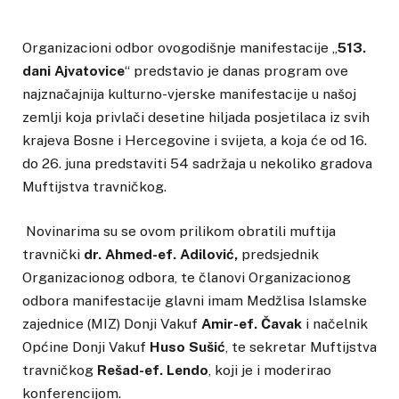
Organizacioni odbor ovogodišnje manifestacije „
513.
dani Ajvatovice
“ predstavio je danas program ove
najznačajnija kulturno-vjerske manifestacije u našoj
zemlji koja privlači desetine hiljada posjetilaca iz svih
krajeva Bosne i Hercegovine i svijeta, a koja će od 16.
do 26. juna predstaviti 54 sadržaja u nekoliko gradova
Muftijstva travničkog.
Novinarima su se ovom prilikom obratili muftija
travnički
dr. Ahmed-ef. Adilović,
predsjednik
Organizacionog odbora, te članovi Organizacionog
odbora manifestacije glavni imam Medžlisa Islamske
zajednice (MIZ) Donji Vakuf
Amir-ef. Čavak
i načelnik
Općine Donji Vakuf
Huso Sušić
, te sekretar Muftijstva
travničkog
Rešad-ef. Lendo
, koji je i moderirao
konferencijom.