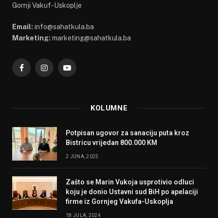
Gornji Vakuf-Uskoplje
Email:
info@sahatkula.ba
Marketing:
marketing@sahatkula.ba
Facebook
Instagram
YouTube
KOLUMNE
Potpisan ugovor za sanaciju puta kroz
Bistricu vrijedan 800.000 KM
2 JUNA, 2025
Zašto se Marin Vukoja usprotivio odluci
koju je donio Ustavni sud BiH po apelaciji
firme iz Gornjeg Vakufa-Uskoplja
18 JULA, 2024