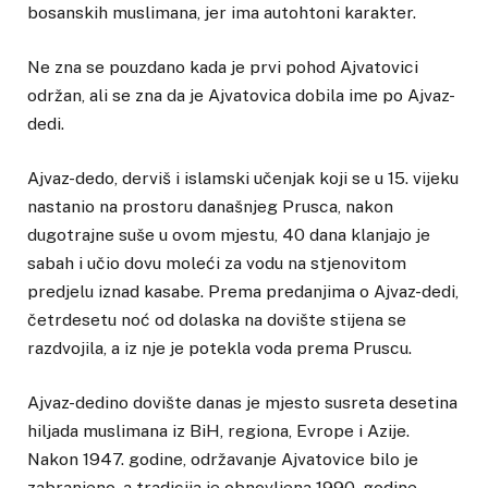
bosanskih muslimana, jer ima autohtoni karakter.
Ne zna se pouzdano kada je prvi pohod Ajvatovici
održan, ali se zna da je Ajvatovica dobila ime po Ajvaz-
dedi.
Ajvaz-dedo, derviš i islamski učenjak koji se u 15. vijeku
nastanio na prostoru današnjeg Prusca, nakon
dugotrajne suše u ovom mjestu, 40 dana klanjajo je
sabah i učio dovu moleći za vodu na stjenovitom
predjelu iznad kasabe. Prema predanjima o Ajvaz-dedi,
četrdesetu noć od dolaska na dovište stijena se
razdvojila, a iz nje je potekla voda prema Pruscu.
Ajvaz-dedino dovište danas je mjesto susreta desetina
hiljada muslimana iz BiH, regiona, Evrope i Azije.
Nakon 1947. godine, održavanje Ajvatovice bilo je
zabranjeno, a tradicija je obnovljena 1990. godine.