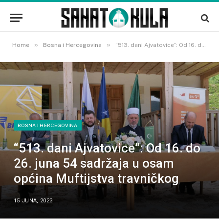
»
»
Home
Bosna i Hercegovina
“513. dani Ajvatovice”: Od 16. do 26. juna 54 sadržaja u osam općina Muftijstva travničkog
BOSNA I HERCEGOVINA
“513. dani Ajvatovice”: Od 16. do
26. juna 54 sadržaja u osam
općina Muftijstva travničkog
15 JUNA, 2023