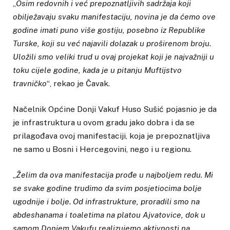
„
Osim redovnih i već prepoznatljivih sadržaja koji
obilježavaju svaku manifestaciju, novina je da ćemo ove
godine imati puno više gostiju, posebno iz Republike
Turske, koji su već najavili dolazak u proširenom broju.
Uložili smo veliki trud u ovaj projekat koji je najvažniji u
toku cijele godine, kada je u pitanju Muftijstvo
travničko
“, rekao je Čavak.
Načelnik Općine Donji Vakuf Huso Sušić pojasnio je da
je infrastruktura u ovom gradu jako dobra i da se
prilagođava ovoj manifestaciji, koja je prepoznatljiva
ne samo u Bosni i Hercegovini, nego i u regionu.
„
Želim da ova manifestacija prođe u najboljem redu. Mi
se svake godine trudimo da svim posjetiocima bolje
ugodnije i bolje. Od infrastrukture, proradili smo na
abdeshanama i toaletima na platou Ajvatovice, dok u
samom Donjem Vakufu realizujemo aktivnosti na