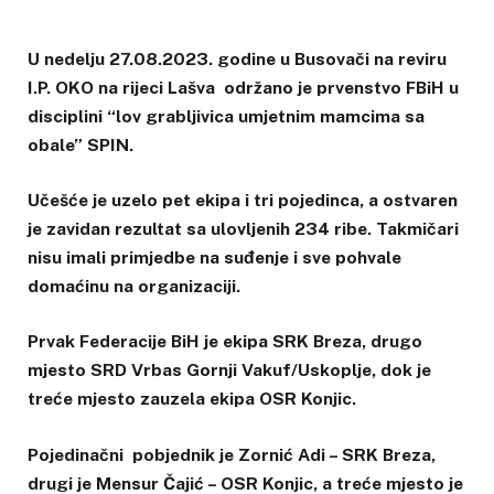
U nedelju 27.08.2023. godine u Busovači na reviru
I.P. OKO na rijeci Lašva održano je prvenstvo FBiH u
disciplini “lov grabljivica umjetnim mamcima sa
obale” SPIN.
Učešće je uzelo pet ekipa i tri pojedinca, a ostvaren
je zavidan rezultat sa ulovljenih 234 ribe. Takmičari
nisu imali primjedbe na suđenje i sve pohvale
domaćinu na organizaciji.
Prvak Federacije BiH je ekipa SRK Breza, drugo
mjesto SRD Vrbas Gornji Vakuf/Uskoplje, dok je
treće mjesto zauzela ekipa OSR Konjic.
Pojedinačni pobjednik je Zornić Adi – SRK Breza,
drugi je Mensur Čajić – OSR Konjic, a treće mjesto je