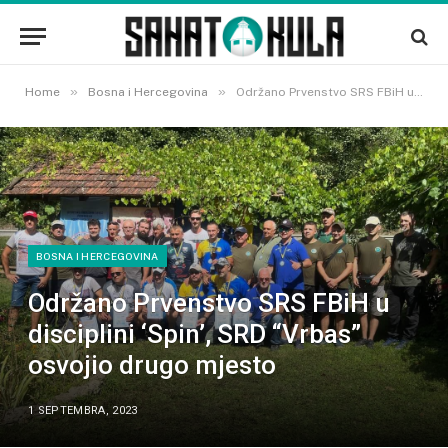
»
»
Home
Bosna i Hercegovina
Održano Prvenstvo SRS FBiH u disciplini ‘Spin’, SRD “Vrbas” osvojio drugo mjesto
BOSNA I HERCEGOVINA
Održano Prvenstvo SRS FBiH u
disciplini ‘Spin’, SRD “Vrbas”
osvojio drugo mjesto
1 SEPTEMBRA, 2023