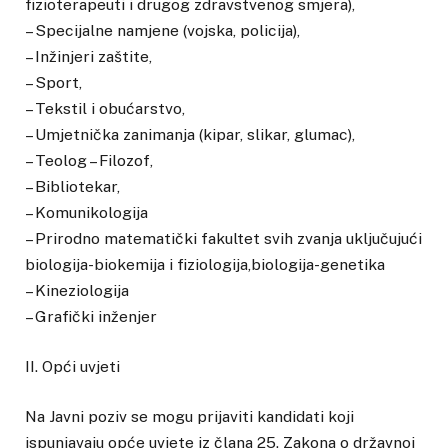
fizioterapeuti i drugog zdravstvenog smjera),
– Specijalne namjene (vojska, policija),
– Inžinjeri zaštite,
– Sport,
– Tekstil i obućarstvo,
– Umjetnička zanimanja (kipar, slikar, glumac),
– Teolog – Filozof,
– Bibliotekar,
– Komunikologija
– Prirodno matematički fakultet svih zvanja uključujući
biologija-biokemija i fiziologija,biologija-genetika
– Kineziologija
– Grafički inženjer
II. Opći uvjeti
Na Javni poziv se mogu prijaviti kandidati koji
ispunjavaju opće uvjete iz člana 25. Zakona o državnoj