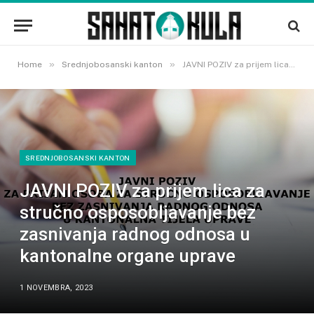
»
»
Home
Srednjobosanski kanton
JAVNI POZIV za prijem lica za stručno osposobljavanje bez zasnivanja radnog odnosa u kantonalne organe uprave
SREDNJOBOSANSKI KANTON
JAVNI POZIV za prijem lica za
stručno osposobljavanje bez
zasnivanja radnog odnosa u
kantonalne organe uprave
1 NOVEMBRA, 2023