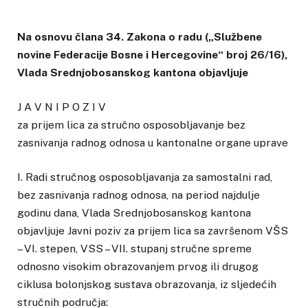
Na osnovu člana 34. Zakona o radu („Službene
novine Federacije Bosne i Hercegovine“ broj 26/16),
Vlada Srednjobosanskog kantona objavljuje
J A V N I P O Z I V
za prijem lica za stručno osposobljavanje bez
zasnivanja radnog odnosa u kantonalne organe uprave
I. Radi stručnog osposobljavanja za samostalni rad,
bez zasnivanja radnog odnosa, na period najdulje
godinu dana, Vlada Srednjobosanskog kantona
objavljuje Javni poziv za prijem lica sa završenom VŠS
– VI. stepen, VSS – VII. stupanj stručne spreme
odnosno visokim obrazovanjem prvog ili drugog
ciklusa bolonjskog sustava obrazovanja, iz sljedećih
stručnih područja: