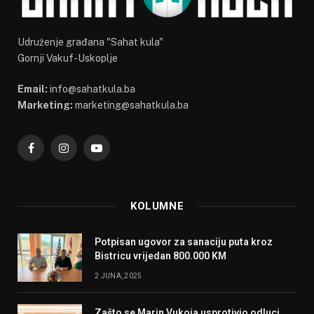
Udruženje građana "Sahat kula"
Gornji Vakuf-Uskoplje
Email:
info@sahatkula.ba
Marketing:
marketing@sahatkula.ba
Facebook
Instagram
YouTube
KOLUMNE
Potpisan ugovor za sanaciju puta kroz
Bistricu vrijedan 800.000 KM
2 JUNA, 2025
Zašto se Marin Vukoja usprotivio odluci