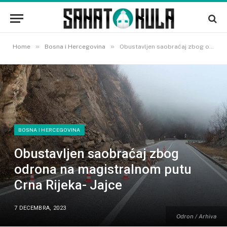
»
»
Home
Bosna i Hercegovina
Obustavljen saobraćaj zbog odrona na magistralnom putu Crna Rijeka- Jajce
BOSNA I HERCEGOVINA
Obustavljen saobraćaj zbog
odrona na magistralnom putu
Crna Rijeka- Jajce
7 DECEMBRA, 2023
Odron / Arhiva