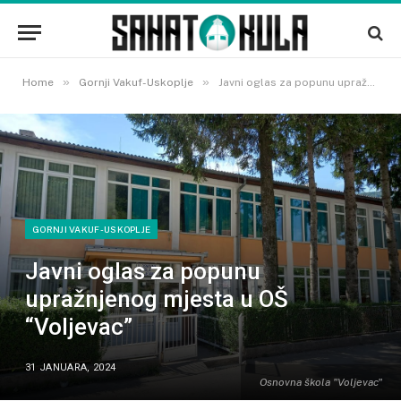
»
»
Home
Gornji Vakuf-Uskoplje
Javni oglas za popunu upražnjenog mjesta u OŠ “Voljevac”
GORNJI VAKUF-USKOPLJE
Javni oglas za popunu
upražnjenog mjesta u OŠ
“Voljevac”
31 JANUARA, 2024
Osnovna škola "Voljevac"