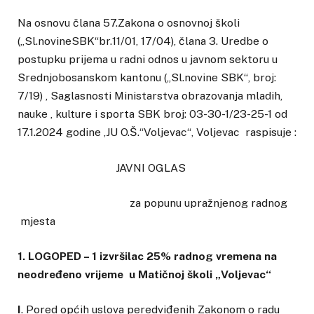
Na osnovu člana 57.Zakona o osnovnoj školi
(„Sl.novineSBK“br.11/01, 17/04), člana 3. Uredbe o
postupku prijema u radni odnos u javnom sektoru u
Srednjobosanskom kantonu („Sl.novine SBK“, broj:
7/19) , Saglasnosti Ministarstva obrazovanja mladih,
nauke , kulture i sporta SBK broj: 03-30-1/23-25-1 od
17.1.2024 godine ,JU O.Š.“Voljevac“, Voljevac raspisuje :
JAVNI OGLAS
za popunu upražnjenog radnog
mjesta
1. LOGOPED – 1 izvršilac 25% radnog vremena na
neodređeno vrijeme u Matičnoj školi „Voljevac“
I
. Pored općih uslova peredviđenih Zakonom o radu