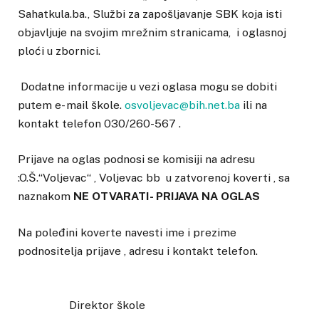
Sahatkula.ba., Službi za zapošljavanje SBK koja isti
objavljuje na svojim mrežnim stranicama, i oglasnoj
ploći u zbornici.
Dodatne informacije u vezi oglasa mogu se dobiti
putem e- mail škole.
osvoljevac@bih.net.ba
ili na
kontakt telefon 030/260-567 .
Prijave na oglas podnosi se komisiji na adresu
:O.Š.“Voljevac“ , Voljevac bb u zatvorenoj koverti , sa
naznakom
NE OTVARATI- PRIJAVA NA OGLAS
Na poleđini koverte navesti ime i prezime
podnositelja prijave , adresu i kontakt telefon.
Direktor škole