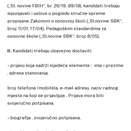
(„Sl. novine FBIH“, br. 26/19, 89/18), kandidati trebaju
ispunjavati i uslove u pogledu stručne spreme
propisane Zakonom o osnovnoj školi („Sl.novine SBK“,
broj: 11/01, 17/04), Pedagoškim standardima za
osnovne škole („Sl.novine SBK“, broj: 8/05).
II.
Kandidati trebaju obavezno dostaviti:
– prijavu koja sadrži sljedeće elemente : ime i prezime
, adresa stanovanja,
broj telefona /mobitela, e-mail adresu, naziv radnog
mjesta na koji se prijavljuje . Prijava mora biti
svojeručno potpisana.
– biografija , svojeručno potpisana,