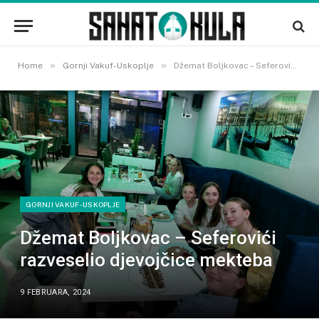
»
»
Home
Gornji Vakuf-Uskoplje
Džemat Boljkovac – Seferovići razveselio djevojčice mekteba
GORNJI VAKUF-USKOPLJE
Džemat Boljkovac – Seferovići
razveselio djevojčice mekteba
9 FEBRUARA, 2024