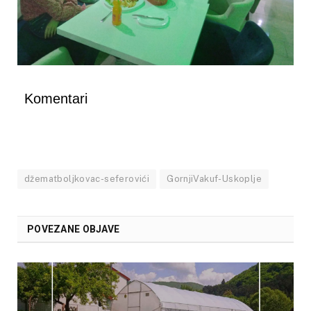
Komentari
džematboljkovac-seferovići
GornjiVakuf-Uskoplje
POVEZANE OBJAVE