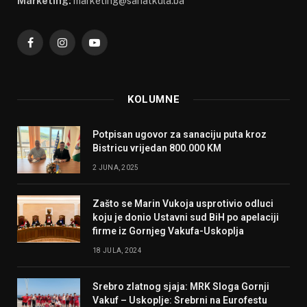
Marketing:
marketing@sahatkula.ba
Facebook
Instagram
YouTube
KOLUMNE
Potpisan ugovor za sanaciju puta kroz
Bistricu vrijedan 800.000 KM
2 JUNA, 2025
Zašto se Marin Vukoja usprotivio odluci
koju je donio Ustavni sud BiH po apelaciji
firme iz Gornjeg Vakufa-Uskoplja
18 JULA, 2024
Srebro zlatnog sjaja: MRK Sloga Gornji
Vakuf – Uskoplje: Srebrni na Eurofestu