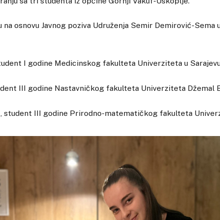
ranju sa tri studenta iz općine Gornji Vakuf-Uskoplje.
ju na osnovu Javnog poziva Udruženja Semir Demirović-Sema 
tudent I godine Medicinskog fakulteta Univerziteta u Sarajevu
udent III godine Nastavničkog fakulteta Univerziteta Džemal B
 student III godine Prirodno-matematičkog fakulteta Univerz