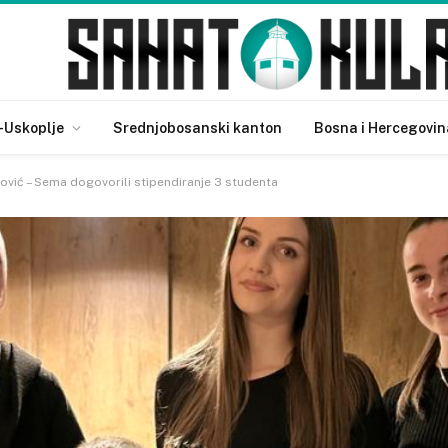
-Uskoplje
Srednjobosanski kanton
Bosna i Hercegovin
ović – Sema dogovorili stipendiranje 3 studenta