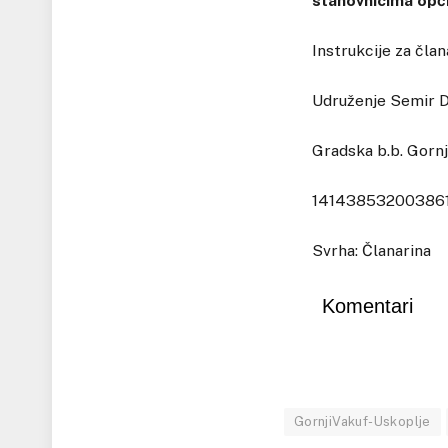
stanovnicima opći
Instrukcije za član
Udruženje Semir 
Gradska b.b. Gorn
1414385320038618
Svrha: Članarina
Komentari
GornjiVakuf-Uskoplje