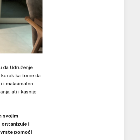
u da Udruženje
v korak ka tome da
iti i maksimalno
ja, ali i kasnije
a svojim
 organizuje i
e vrste pomoći