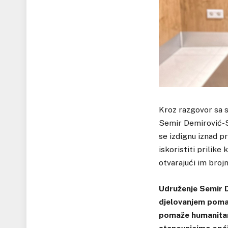
Kroz razgovor sa 
Semir Demirović-Se
se izdignu iznad pr
iskoristiti prilike
otvarajući im broj
Udruženje Semir D
djelovanjem pomaž
pomaže humanitarn