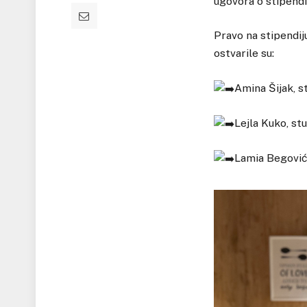
ugovora o stipendi
Pravo na stipendi
ostvarile su:
Amina Šijak, s
Lejla Kuko, st
Lamia Begović,