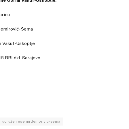
ne Gornji Vakuf-Uskoplje.
arinu
Demirović-Sema
ji Vakuf-Uskoplje
 BBI d.d. Sarajevo
udruženjesemirdemorivic-sema