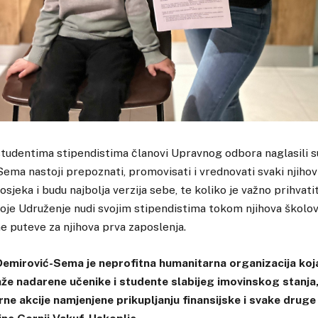
studentima stipendistima članovi Upravnog odbora naglasili s
ma nastoji prepoznati, promovisati i vrednovati svaki njiho
osjeka i budu najbolja verzija sebe, te koliko je važno prihvat
 koje Udruženje nudi svojim stipendistima tokom njihova školovan
ne puteve za njihova prva zaposlenja.
emirović-Sema je neprofitna humanitarna organizacija koj
e nadarene učenike i studente slabijeg imovinskog stanja,
e akcije namjenjene prikupljanju finansijske i svake drug