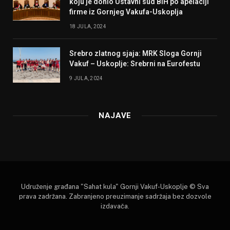
koju je donio Ustavni sud BiH po apelaciji
firme iz Gornjeg Vakufa-Uskoplja
18 JULA, 2024
Srebro zlatnog sjaja: MRK Sloga Gornji
Vakuf – Uskoplje: Srebrni na Eurofestu
9 JULA, 2024
NAJAVE
Udruženje građana "Sahat kula" Gornji Vakuf-Uskoplje © Sva
prava zadržana. Zabranjeno preuzimanje sadržaja bez dozvole
izdavača.