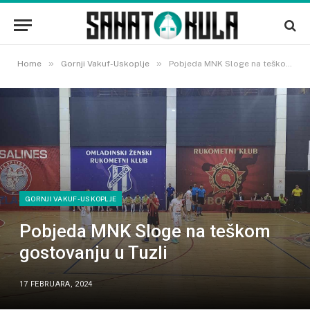
»
»
Home
Gornji Vakuf-Uskoplje
Pobjeda MNK Sloge na teškom gostovanju u Tuzli
GORNJI VAKUF-USKOPLJE
Pobjeda MNK Sloge na teškom
gostovanju u Tuzli
17 FEBRUARA, 2024