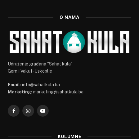
O NAMA
Udruženje građana "Sahat kula"
Gornji Vakuf-Uskoplje
Email:
info@sahatkula.ba
Marketing:
marketing@sahatkula.ba
Facebook
Instagram
YouTube
KOLUMNE