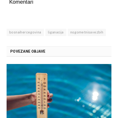
Komentari
bosnaihercegovina
liganacija
nogometnisavezbih
POVEZANE OBJAVE