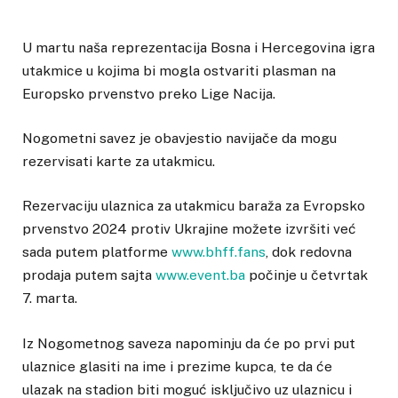
U martu naša reprezentacija Bosna i Hercegovina igra
utakmice u kojima bi mogla ostvariti plasman na
Europsko prvenstvo preko Lige Nacija.
Nogometni savez je obavjestio navijače da mogu
rezervisati karte za utakmicu.
Rezervaciju ulaznica za utakmicu baraža za Evropsko
prvenstvo 2024 protiv Ukrajine možete izvršiti već
sada putem platforme
www.bhff.fans
, dok redovna
prodaja putem sajta
www.event.ba
počinje u četvrtak
7. marta.
Iz Nogometnog saveza napominju da će po prvi put
ulaznice glasiti na ime i prezime kupca, te da će
ulazak na stadion biti moguć isključivo uz ulaznicu i