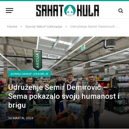
»
»
Home
Gornji Vakuf-Uskoplje
Udruženje Semir Demirović – Sema pokazalo svoju humanost i brigu
GORNJI VAKUF-USKOPLJE
Udruženje Semir Demirović –
Sema pokazalo svoju humanost i
brigu
10 MARTA, 2024