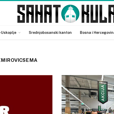
-Uskoplje
Srednjobosanski kanton
Bosna i Hercegovin
EMIROVICSEMA