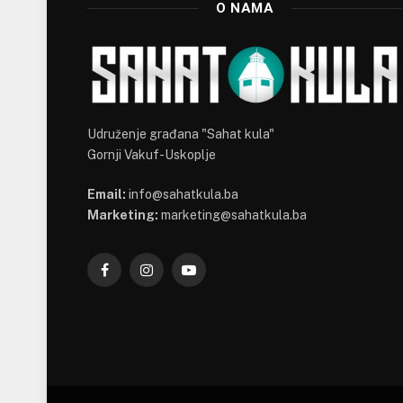
O NAMA
Udruženje građana "Sahat kula"
Gornji Vakuf-Uskoplje
Email:
info@sahatkula.ba
Marketing:
marketing@sahatkula.ba
Facebook
Instagram
YouTube