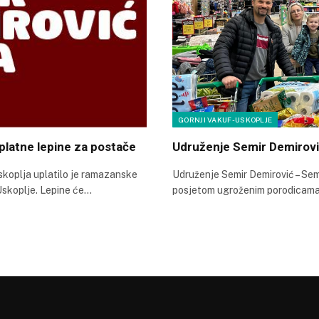
GORNJI VAKUF-USKOPLJE
latne lepine za postače
Udruženje Semir Demirovi
koplja uplatilo je ramazanske
Udruženje Semir Demirović – Sem
Uskoplje. Lepine će…
posjetom ugroženim porodicama 