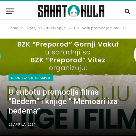
»
»
Home
Gornji Vakuf-Uskoplje
U subotu promocija filma “Bedem” i knjige “ Memoari iza bedema”
GORNJI VAKUF-USKOPLJE
U subotu promocija filma
“Bedem” i knjige “ Memoari iza
bedema”
22 APRILA, 2024