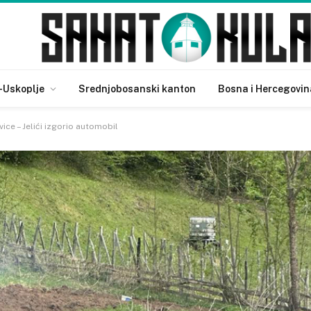
-Uskoplje
Srednjobosanski kanton
Bosna i Hercegovin
ce – Jelići izgorio automobil