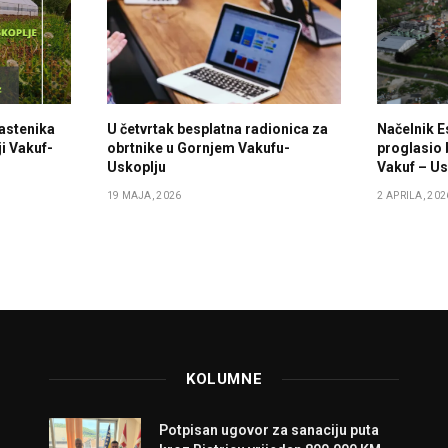
lastenika
U četvrtak besplatna radionica za
Načelnik E
i Vakuf-
obrtnike u Gornjem Vakufu-
proglasio 
Uskoplju
Vakuf – Us
19 MAJA, 2026
2 APRILA, 202
KOLUMNE
Potpisan ugovor za sanaciju puta