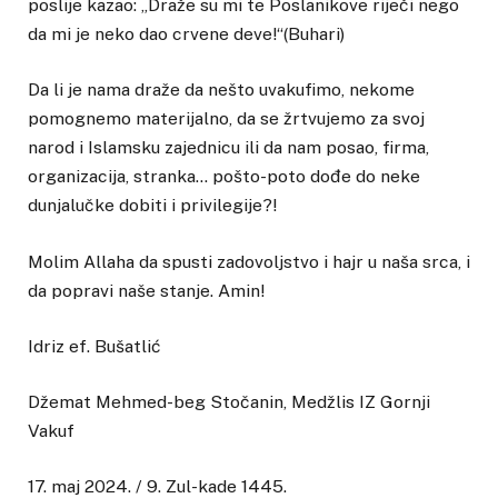
poslije kazao: „Draže su mi te Poslanikove riječi nego
da mi je neko dao crvene deve!“(Buhari)
Da li je nama draže da nešto uvakufimo, nekome
pomognemo materijalno, da se žrtvujemo za svoj
narod i Islamsku zajednicu ili da nam posao, firma,
organizacija, stranka… pošto-poto dođe do neke
dunjalučke dobiti i privilegije?!
Molim Allaha da spusti zadovoljstvo i hajr u naša srca, i
da popravi naše stanje. Amin!
Idriz ef. Bušatlić
Džemat Mehmed-beg Stočanin, Medžlis IZ Gornji
Vakuf
17. maj 2024. / 9. Zul-kade 1445.