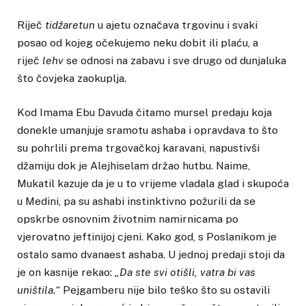
Riječ
tidžaretun
u ajetu označava trgovinu i svaki
posao od kojeg očekujemo neku dobit ili plaću, a
riječ
lehv
se odnosi na zabavu i sve drugo od dunjaluka
što čovjeka zaokuplja.
Kod Imama Ebu Davuda čitamo mursel predaju koja
donekle umanjuje sramotu ashaba i opravdava to što
su pohrlili prema trgovačkoj karavani, napustivši
džamiju dok je Alejhiselam držao hutbu. Naime,
Mukatil kazuje da je u to vrijeme vladala glad i skupoća
u Medini, pa su ashabi instinktivno požurili da se
opskrbe osnovnim životnim namirnicama po
vjerovatno jeftinijoj cjeni. Kako god, s Poslanikom je
ostalo samo dvanaest ashaba. U jednoj predaji stoji da
je on kasnije rekao:
„Da ste svi otišli, vatra bi vas
uništila.“
Pejgamberu nije bilo teško što su ostavili