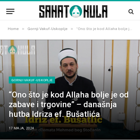
»
»
Home
Gornji Vakuf-Uskoplje
“Ono što je kod Allaha bolje je od zabave i trgovine” – današnja hutba Idriza ef. Bušatlića
GORNJI VAKUF-USKOPLJE
“Ono što je kod Allaha bolje je od
zabave i trgovine” – današnja
hutba Idriza ef. Bušatlića
17 MAJA, 2024