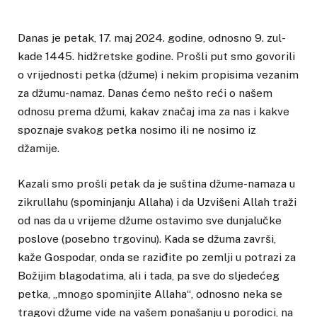
Danas je petak, 17. maj 2024. godine, odnosno 9. zul-
kade 1445. hidžretske godine. Prošli put smo govorili
o vrijednosti petka (džume) i nekim propisima vezanim
za džumu-namaz. Danas ćemo nešto reći o našem
odnosu prema džumi, kakav značaj ima za nas i kakve
spoznaje svakog petka nosimo ili ne nosimo iz
džamije.
Kazali smo prošli petak da je suština džume-namaza u
zikrullahu (spominjanju Allaha) i da Uzvišeni Allah traži
od nas da u vrijeme džume ostavimo sve dunjalučke
poslove (posebno trgovinu). Kada se džuma završi,
kaže Gospodar, onda se raziđite po zemlji u potrazi za
Božijim blagodatima, ali i tada, pa sve do sljedećeg
petka, „mnogo spominjite Allaha“, odnosno neka se
tragovi džume vide na vašem ponašanju u porodici, na