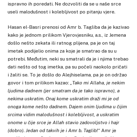
ispravno ih poredati. Ne dozvoliti da se u naše srce
useli malodušnost i kolebljivost po pitanju vjere.
Hasan el-Basri prenosi od Amr b. Tagliba da je kazivao
kako je jednom prilikom Vjerovjesniku, a.s., iz Jemena
došlo nešto zekata ili ratnog plijena, pa je on taj
imetak podijelio onima za koje je smatrao da su u
potrebi. Međutim, neki su smatrali da je i njima trebao
dati nešto od tog imetka, pa su počeli naokolo pričati
i žaliti se. To je došlo do Alejhiselama, pa je on održao
govor i tom prilikom kazao:
„Tako mi Allaha, je nekim
ljudima dadnem (jer smatram da je tako ispravno), a
nekima uskratim. Onaj kome uskratim draži mi je od
onoga kome nešto dadnem. Dajem onim ljudima u čijim
srcima vidim malodušnost i kolebljivost, a uskratim
onome u čije srce je Allah stavio zadovoljstvo i hajr
(dobro). Jedan od takvih je i Amr b. Taglib!“
Amr je