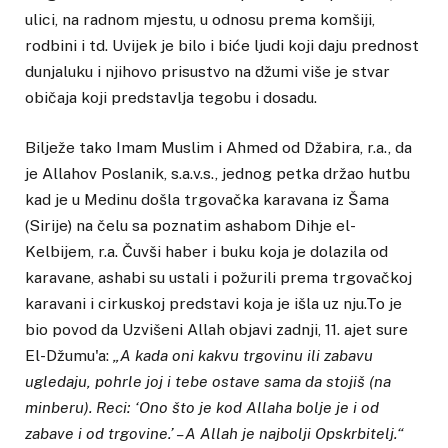
ulici, na radnom mjestu, u odnosu prema komšiji,
rodbini i td. Uvijek je bilo i biće ljudi koji daju prednost
dunjaluku i njihovo prisustvo na džumi više je stvar
običaja koji predstavlja tegobu i dosadu.
Bilježe tako Imam Muslim i Ahmed od Džabira, r.a., da
je Allahov Poslanik, s.a.v.s., jednog petka držao hutbu
kad je u Medinu došla trgovačka karavana iz Šama
(Sirije) na čelu sa poznatim ashabom Dihje el-
Kelbijem, r.a. Čuvši haber i buku koja je dolazila od
karavane, ashabi su ustali i požurili prema trgovačkoj
karavani i cirkuskoj predstavi koja je išla uz nju.To je
bio povod da Uzvišeni Allah objavi zadnji, 11. ajet sure
El-Džumu'a:
„
A
kada oni kakvu trgovinu
ili zabavu
ugledaju, pohrle joj i tebe ostave sama da stojiš (na
minberu). Reci: ‘Ono što je kod Allaha bolje je i od
zabave i od trgovine.’ – A Allah je najbolji Opskrbitelj.“