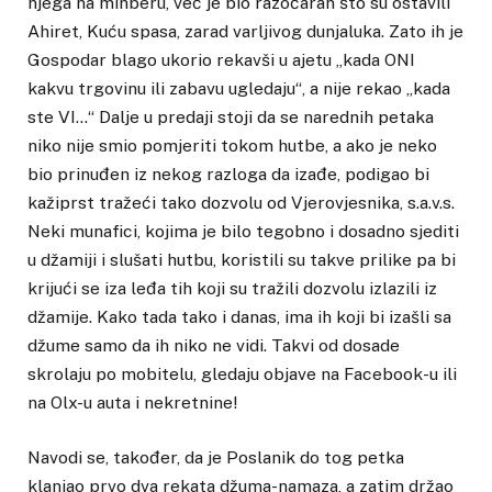
njega na minberu, već je bio razočaran što su ostavili
Ahiret, Kuću spasa, zarad varljivog dunjaluka. Zato ih je
Gospodar blago ukorio rekavši u ajetu „kada ONI
kakvu trgovinu ili zabavu ugledaju“, a nije rekao „kada
ste VI…“ Dalje u predaji stoji da se narednih petaka
niko nije smio pomjeriti tokom hutbe, a ako je neko
bio prinuđen iz nekog razloga da izađe, podigao bi
kažiprst tražeći tako dozvolu od Vjerovjesnika, s.a.v.s.
Neki munafici, kojima je bilo tegobno i dosadno sjediti
u džamiji i slušati hutbu, koristili su takve prilike pa bi
krijući se iza leđa tih koji su tražili dozvolu izlazili iz
džamije. Kako tada tako i danas, ima ih koji bi izašli sa
džume samo da ih niko ne vidi. Takvi od dosade
skrolaju po mobitelu, gledaju objave na Facebook-u ili
na Olx-u auta i nekretnine!
Navodi se, također, da je Poslanik do tog petka
klanjao prvo dva rekata džuma-namaza, a zatim držao