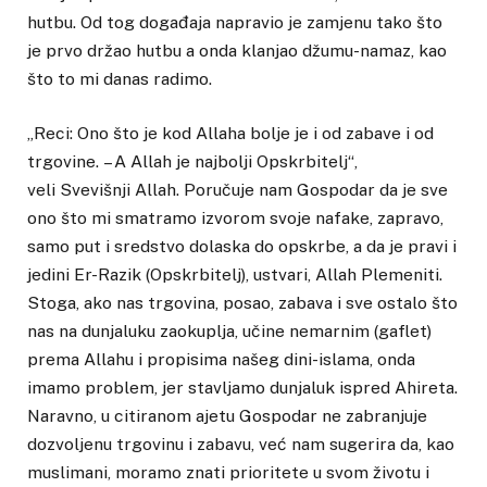
hutbu. Od tog događaja napravio je zamjenu tako što
je prvo držao hutbu a onda klanjao džumu-namaz, kao
što to mi danas radimo.
„Reci: Ono što je kod Allaha bolje je i od zabave i od
trgovine. – A Allah je najbolji Opskrbitelj“,
veli Svevišnji Allah. Poručuje nam Gospodar da je sve
ono što mi smatramo izvorom svoje nafake, zapravo,
samo put i sredstvo dolaska do opskrbe, a da je pravi i
jedini Er-Razik (Opskrbitelj), ustvari, Allah Plemeniti.
Stoga, ako nas trgovina, posao, zabava i sve ostalo što
nas na dunjaluku zaokuplja, učine nemarnim (gaflet)
prema Allahu i propisima našeg dini-islama, onda
imamo problem, jer stavljamo dunjaluk ispred Ahireta.
Naravno, u citiranom ajetu Gospodar ne zabranjuje
dozvoljenu trgovinu i zabavu, već nam sugerira da, kao
muslimani, moramo znati prioritete u svom životu i