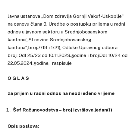
Javna ustanova „Dom zdravlja Gornji Vakuf-Uskoplje“
na osnovu člana 3. Uredbe o postupku prijema u radni
odnos u javnom sektoru u Srednjobosanskom
kantonu(„Sl.novine Srednjobosanskog
kantona“,broj:7/19 i 1/21), Odluke Upravnog odbora
broj: Odl 25/23 od 10.11.2023.godine i broj:Odl 10/24 od
22.05.2024.godine, raspisuje
O G L A S
za prijem u radni odnos na neodređeno vrijeme
Šef Računovodstva – broj izvršiova jedan(1)
Opis poslova: