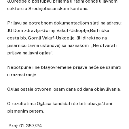
8.Uredbe o postupku prijema u radni odnos u javnom
sektoru u Srednjobosanskom kantonu.
Prijavu sa potrebnom dokumentacijom slati na adresu:
JU Dom zdravlja-Gornji Vakuf-Uskoplje,Bistrička
cesta bb, Gornji Vakuf-Uskoplje, (ili direktno na
pisarnicu Javne ustanove) sa naznakom „Ne otvarati –
prijava na javni oglas“.
Nepotpune i ne blagovremene prijave neće se uzimati
u razmatranje.
Oglas ostaje otvoren osam dana od dana objavljivanja.
O rezultatima Oglasa kandidati će biti obavješteni
pismenim putem.
Broj: 01- 357/24