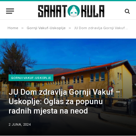
»
»
Home
Gornji Vakuf-Uskoplje
JU Dom zdravlja Gornji Vakuf – Uskoplje: Oglas za popunu radnih mjesta na neod
GORNJI VAKUF-USKOPLJE
JU Dom zdravlja Gornji Vakuf –
Uskoplje: Oglas za popunu
radnih mjesta na neod
2 JUNA, 2024