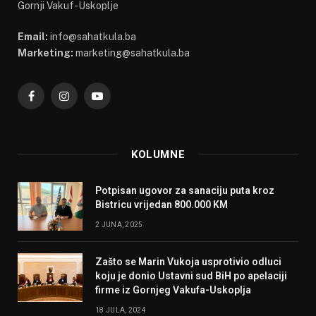
Gornji Vakuf-Uskoplje
Email:
info@sahatkula.ba
Marketing:
marketing@sahatkula.ba
Facebook
Instagram
YouTube
KOLUMNE
Potpisan ugovor za sanaciju puta kroz
Bistricu vrijedan 800.000 KM
2 JUNA, 2025
Zašto se Marin Vukoja usprotivio odluci
koju je donio Ustavni sud BiH po apelaciji
firme iz Gornjeg Vakufa-Uskoplja
18 JULA, 2024