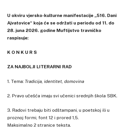
U okviru vjersko-kulturne manifestacije „516. Dani
Ajvatovice“ koja će se održati u periodu od 11. do
28. juna 2026. godine Muftijstvo travničko
raspisuje:
K O N K U R S
ZA NAJBOLJI LITERARNI RAD
1. Tema:
Tradicija, identitet, domovina
2. Pravo učešća imaju svi učenici srednjih škola SBK.
3. Radovi trebaju biti odštampani, u poetskoj ili u
proznoj formi, font 12 i prored 1,5.
Maksimalno 2 stranice teksta.