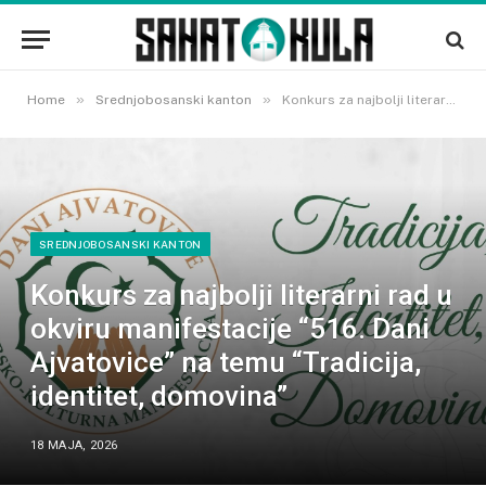
»
»
Home
Srednjobosanski kanton
Konkurs za najbolji literarni rad u okviru manifestacije “516. Dani Ajvatovice” na temu “Tradicija, identitet, domovina”
SREDNJOBOSANSKI KANTON
Konkurs za najbolji literarni rad u
okviru manifestacije “516. Dani
Ajvatovice” na temu “Tradicija,
identitet, domovina”
18 MAJA, 2026