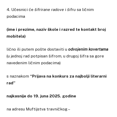
4. Učesnici će
šifrirane radove
i
šifru
sa ličnim
podacima
(ime i prezime, naziv škole i razred te kontakt broj
mobitela)
lično ili putem pošte dostaviti u
odvojenim kovertama
(u jednoj rad potpisan šifrom, u drugoj šifra sa gore
navedenim ličnim podacima)
s naznakom
“Prijava na konkurs za najbolji literarni
rad”
najkasnije do 19. juna 2025. godine
na adresu Muftijstva travničkog –