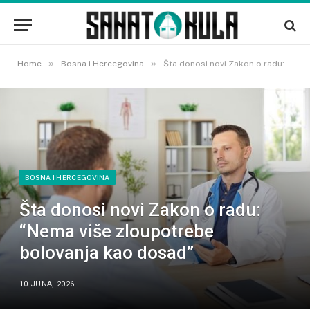
»
»
Home
Bosna i Hercegovina
Šta donosi novi Zakon o radu: “Nema više zloupotrebe bolovanja kao dosad”
BOSNA I HERCEGOVINA
Šta donosi novi Zakon o radu:
“Nema više zloupotrebe
bolovanja kao dosad”
10 JUNA, 2026