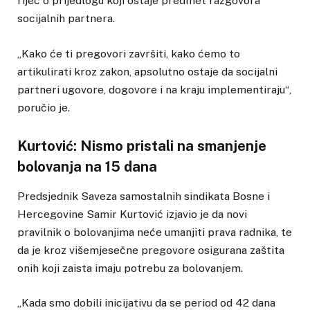
riječ o prijedlogu koji ostaje predmet razgovora
socijalnih partnera.
„Kako će ti pregovori završiti, kako ćemo to
artikulirati kroz zakon, apsolutno ostaje da socijalni
partneri ugovore, dogovore i na kraju implementiraju“,
poručio je.
Kurtović: Nismo pristali na smanjenje
bolovanja na 15 dana
Predsjednik Saveza samostalnih sindikata Bosne i
Hercegovine Samir Kurtović izjavio je da novi
pravilnik o bolovanjima neće umanjiti prava radnika, te
da je kroz višemjesečne pregovore osigurana zaštita
onih koji zaista imaju potrebu za bolovanjem.
„Kada smo dobili inicijativu da se period od 42 dana