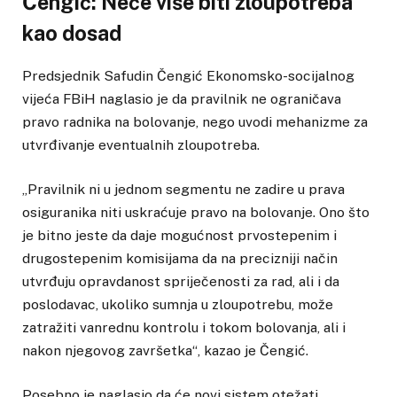
Čengić: Neće više biti zloupotreba
kao dosad
Predsjednik Safudin Čengić Ekonomsko-socijalnog
vijeća FBiH naglasio je da pravilnik ne ograničava
pravo radnika na bolovanje, nego uvodi mehanizme za
utvrđivanje eventualnih zloupotreba.
„Pravilnik ni u jednom segmentu ne zadire u prava
osiguranika niti uskraćuje pravo na bolovanje. Ono što
je bitno jeste da daje mogućnost prvostepenim i
drugostepenim komisijama da na precizniji način
utvrđuju opravdanost spriječenosti za rad, ali i da
poslodavac, ukoliko sumnja u zloupotrebu, može
zatražiti vanrednu kontrolu i tokom bolovanja, ali i
nakon njegovog završetka“, kazao je Čengić.
Posebno je naglasio da će novi sistem otežati