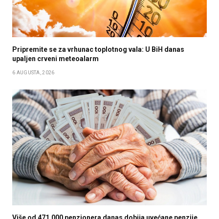
Pripremite se za vrhunac toplotnog vala: U BiH danas
upaljen crveni meteoalarm
6 AUGUSTA, 2026
Više od 471.000 penzionera danas dobija uvećane penzije