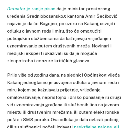
Detektor
je ranije pisao
da je ministar prostornog
uređenja Srednjobosanskog kantona Amir Šečibović
najavio je da će Bugojno, po uzoru na Kakanj, usvojiti
odluku o javnom redu i miru, što će omogućiti
policijskim službenicima da kažnjavaju vrijeđanje i
uznemiravanje putem društvenih mreža. Novinari i
medijski eksperti ukazivali su da je moguća
zloupotreba i cenzure kritičkih glasova.
Prije više od godinu dana, na sjednici Općinskog vijeća
Kakanj jednoglasno je usvojena odluka o javnom redu i
miru kojom se kažnjavaju prijetnje, vrijeđanje,
omalovažavanje, nepristojno i drsko ponašanje ili drugi
vid uznemiravanja građana ili službenih lica na javnom
mjestu ili društvenim mrežama, ili putem elektronske
pošte i SMS poruka. Ova odluka je dala ovlasti policiji,
čiji su službenici počeli izdavati
prekršajne naloge, ali