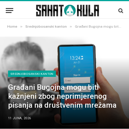
»
»
Home
Srednjobosanski kanton
Građani Bugojna mogu biti kažnjeni zbog neprimjerenog pisanja na društvenim mrežama
SREDNJOBOSANSKI KANTON
Građani Bugojna mogu biti
kažnjeni zbog neprimjerenog
pisanja na društvenim mrežama
11 JUNA, 2026