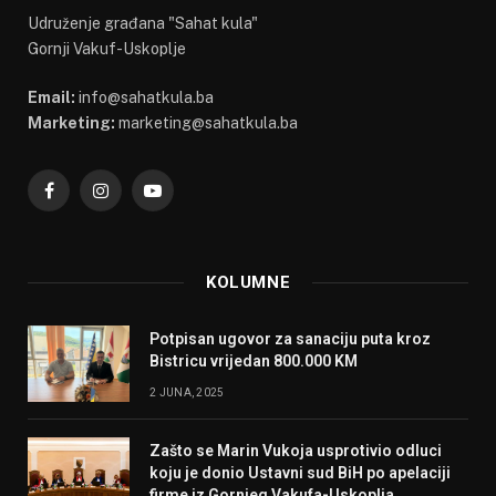
Udruženje građana "Sahat kula"
Gornji Vakuf-Uskoplje
Email:
info@sahatkula.ba
Marketing:
marketing@sahatkula.ba
Facebook
Instagram
YouTube
KOLUMNE
Potpisan ugovor za sanaciju puta kroz
Bistricu vrijedan 800.000 KM
2 JUNA, 2025
Zašto se Marin Vukoja usprotivio odluci
koju je donio Ustavni sud BiH po apelaciji
firme iz Gornjeg Vakufa-Uskoplja