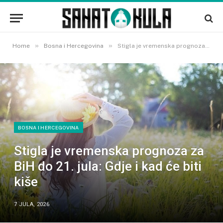
»
»
Home
Bosna i Hercegovina
Stigla je vremenska prognoza za BiH do 21. jula: Gdje i kad će biti kiše
BOSNA I HERCEGOVINA
Stigla je vremenska prognoza za
BiH do 21. jula: Gdje i kad će biti
kiše
7 JULA, 2026