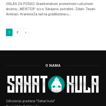
OGLAS ZA POSAO: Građevinskom, prometnom i uslužnom
društvu „MEISTER“ d.o.o. Sarajevo, potrebni:- Zidari- Tesari-
Armirači- KranisteZa rad na gradilištima u…
Next
1
2
O NAMA
Udruženje građana "Sahat kula"