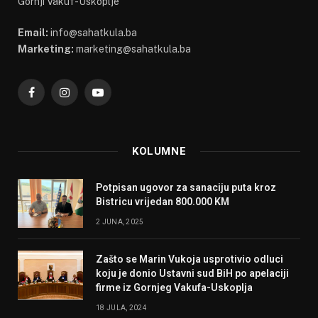
Gornji Vakuf-Uskoplje
Email:
info@sahatkula.ba
Marketing:
marketing@sahatkula.ba
Facebook
Instagram
YouTube
KOLUMNE
Potpisan ugovor za sanaciju puta kroz
Bistricu vrijedan 800.000 KM
2 JUNA, 2025
Zašto se Marin Vukoja usprotivio odluci
koju je donio Ustavni sud BiH po apelaciji
firme iz Gornjeg Vakufa-Uskoplja
18 JULA, 2024