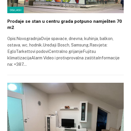
OGLASI
Prodaje se stan u centru grada potpuno namješten 70
m2
Opis:NovogradnjaDvije spavaće, dnevna, kuhinja, balkon,
ostava, wc, hodnik.Uređaji Bosch, Samsung.Rasvjeta:
EgloTarkettovi podoviCentralno grijanjeFujitsu
klimatizacijaAlarm Video i protivprovalna zaštitaInformacije
na: +387…