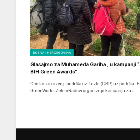
BOSNA I HERCEGOVINA
Glasajmo za Muhameda Gariba , u kampanji “
BIH Green Awards”
Centar za razvoj i podršku iz Tuzle (CRP) uz podršku E
GreenWorks ZeleniRadovi organizuje kampanju za…