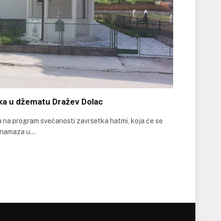
ka u džematu Dražev Dolac
 na program svečanosti završetka hatmi, koja će se
ne namaza u…