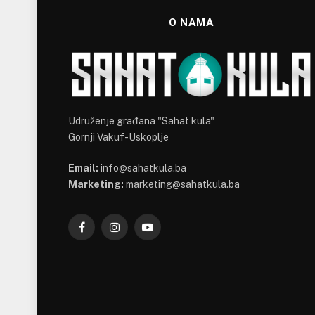
O NAMA
Udruženje građana "Sahat kula"
Gornji Vakuf-Uskoplje
Email:
info@sahatkula.ba
Marketing:
marketing@sahatkula.ba
Facebook
Instagram
YouTube