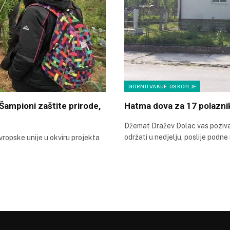
GORNJI VAKUF-USKOPLJE
Šampioni zaštite prirode,
Hatma dova za 17 polazni
Džemat Dražev Dolac vas poziva
održati u nedjelju, poslije pod
vropske unije u okviru projekta