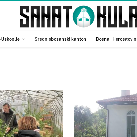
-Uskoplje
Srednjobosanski kanton
Bosna i Hercegovin