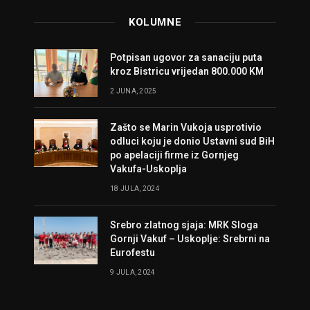
KOLUMNE
Potpisan ugovor za sanaciju puta
kroz Bistricu vrijedan 800.000 KM
2 JUNA, 2025
Zašto se Marin Vukoja usprotivio
odluci koju je donio Ustavni sud BiH
po apelaciji firme iz Gornjeg
Vakufa-Uskoplja
18 JULA, 2024
Srebro zlatnog sjaja: MRK Sloga
Gornji Vakuf – Uskoplje: Srebrni na
Eurofestu
9 JULA, 2024