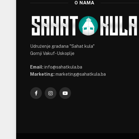
O NAMA
Udruženje građana "Sahat kula"
Gornji Vakuf-Uskoplje
Email:
info@sahatkula.ba
Marketing:
marketing@sahatkula.ba
Facebook
Instagram
YouTube