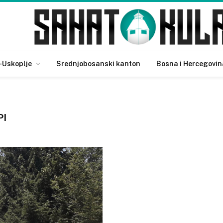
-Uskoplje
Srednjobosanski kanton
Bosna i Hercegovin
PI