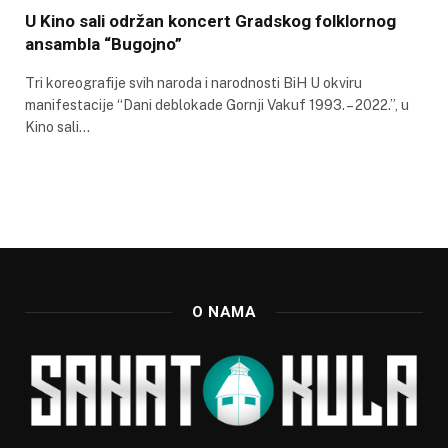
U Kino sali održan koncert Gradskog folklornog
ansambla “Bugojno”
Tri koreografije svih naroda i narodnosti BiH U okviru
manifestacije “Dani deblokade Gornji Vakuf 1993. – 2022.”, u
Kino sali…
O NAMA