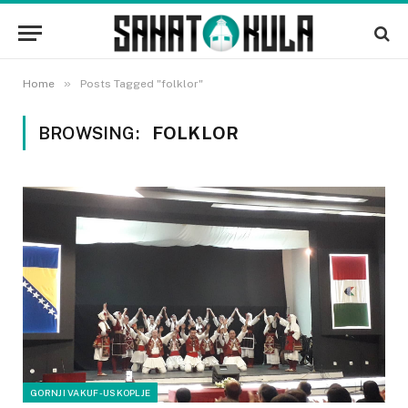
»
Home
Posts Tagged "folklor"
BROWSING:
FOLKLOR
GORNJI VAKUF-USKOPLJE