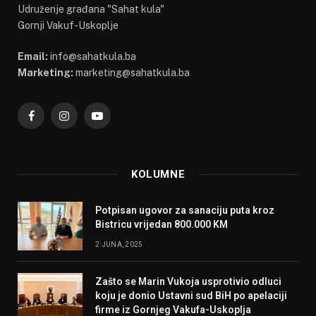
Udruženje građana "Sahat kula"
Gornji Vakuf-Uskoplje
Email:
info@sahatkula.ba
Marketing:
marketing@sahatkula.ba
Facebook
Instagram
YouTube
KOLUMNE
Potpisan ugovor za sanaciju puta kroz
Bistricu vrijedan 800.000 KM
2 JUNA, 2025
Zašto se Marin Vukoja usprotivio odluci
koju je donio Ustavni sud BiH po apelaciji
firme iz Gornjeg Vakufa-Uskoplja