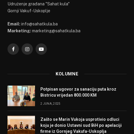
Udruženje građana "Sahat kula"
Gornji Vakuf-Uskoplje
Email:
info@sahatkula.ba
Marketing:
marketing@sahatkula.ba
Facebook
Instagram
YouTube
KOLUMNE
Potpisan ugovor za sanaciju puta kroz
Bistricu vrijedan 800.000 KM
2 JUNA, 2025
Zašto se Marin Vukoja usprotivio odluci
koju je donio Ustavni sud BiH po apelaciji
firme iz Gornjeg Vakufa-Uskoplja