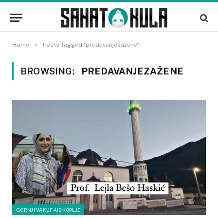
»
Home
Posts Tagged "predavanjezažene"
BROWSING:
PREDAVANJEZAŽENE
GORNJI VAKUF-USKOPLJE