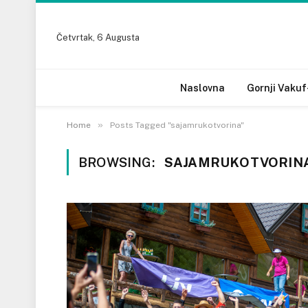
Četvrtak, 6 Augusta
Naslovna
Gornji Vakuf
»
Home
Posts Tagged "sajamrukotvorina"
BROWSING:
SAJAMRUKOTVORIN