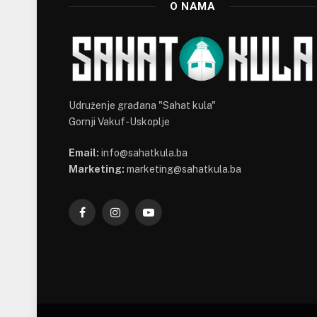
O NAMA
Udruženje građana "Sahat kula"
Gornji Vakuf-Uskoplje
Email:
info@sahatkula.ba
Marketing:
marketing@sahatkula.ba
Facebook
Instagram
YouTube