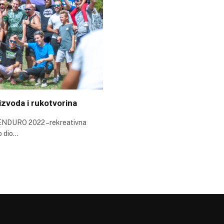
zvoda i rukotvorina
 ENDURO 2022 –rekreativna
o dio…