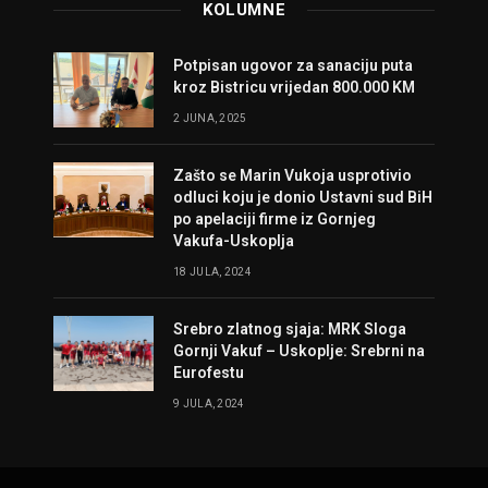
KOLUMNE
Potpisan ugovor za sanaciju puta
kroz Bistricu vrijedan 800.000 KM
2 JUNA, 2025
Zašto se Marin Vukoja usprotivio
odluci koju je donio Ustavni sud BiH
po apelaciji firme iz Gornjeg
Vakufa-Uskoplja
18 JULA, 2024
Srebro zlatnog sjaja: MRK Sloga
Gornji Vakuf – Uskoplje: Srebrni na
Eurofestu
9 JULA, 2024