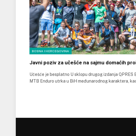
BOSNA I HERCEGOVINA
Javni poziv za učešće na sajmu domaćih proi
Učešće je besplatno U sklopu drugog izdanja QPRES
MTB Enduro utrka u BiH međunarodnog karaktera, ka