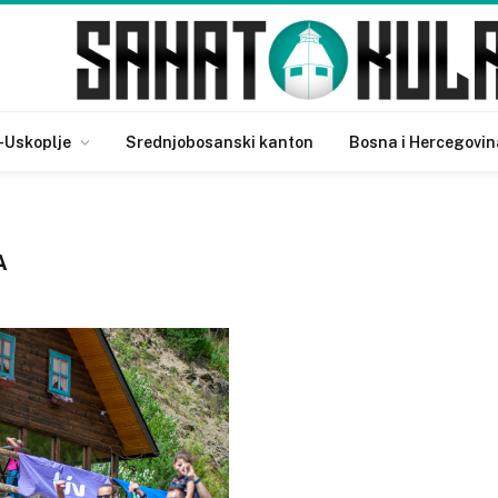
-Uskoplje
Srednjobosanski kanton
Bosna i Hercegovin
A