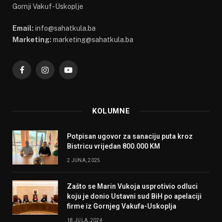
Gornji Vakuf-Uskoplje
Email:
info@sahatkula.ba
Marketing:
marketing@sahatkula.ba
Facebook
Instagram
YouTube
KOLUMNE
Potpisan ugovor za sanaciju puta kroz
Bistricu vrijedan 800.000 KM
2 JUNA, 2025
Zašto se Marin Vukoja usprotivio odluci
koju je donio Ustavni sud BiH po apelaciji
firme iz Gornjeg Vakufa-Uskoplja
18 JULA, 2024