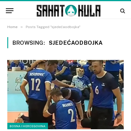
»
Home
Posts Tagged "sjedećaodbojka"
BROWSING:
SJEDEĆAODBOJKA
BOSNA I HERCEGOVINA