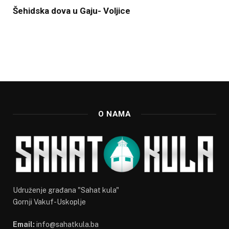
Šehidska dova u Gaju- Voljice
O NAMA
Udruženje građana "Sahat kula"
Gornji Vakuf-Uskoplje
Email:
info@sahatkula.ba