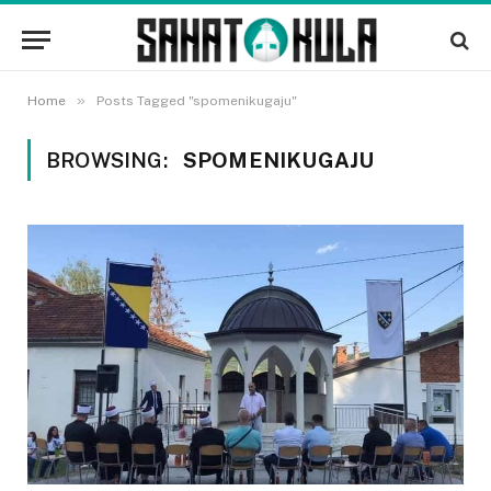
»
Home
Posts Tagged "spomenikugaju"
BROWSING:
SPOMENIKUGAJU