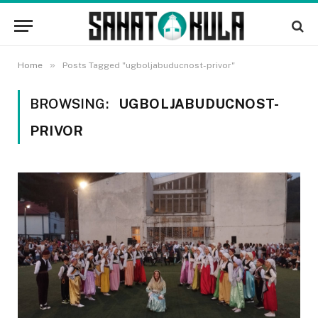
»
Home
Posts Tagged "ugboljabuducnost-privor"
BROWSING:
UGBOLJABUDUCNOST-
PRIVOR