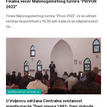
Finalna večer Malonogometnog turnira “PRIVOR
2022”
Finale Malonogometnog turnira “Privor 2022” će se održati
večeras sa početkom u 19,30 sati, kada će se odigrati susret
za…
GORNJI VAKUF-USKOPLJE
U Voljevcu održana Centralna svečanost
manifestacije “Dani otpora 1992- Dani slobode