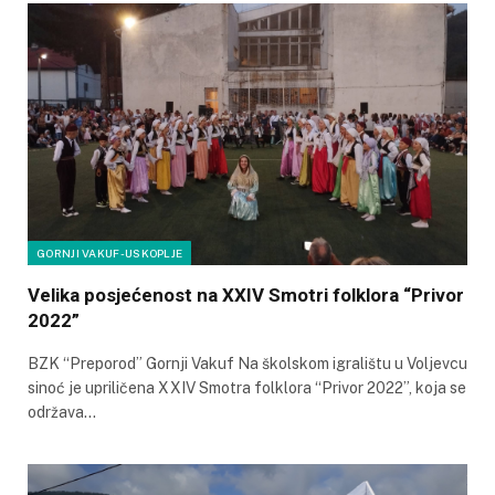
GORNJI VAKUF-USKOPLJE
Velika posjećenost na XXIV Smotri folklora “Privor
2022”
BZK “Preporod” Gornji Vakuf Na školskom igralištu u Voljevcu
sinoć je upriličena XXIV Smotra folklora “Privor 2022”, koja se
održava…