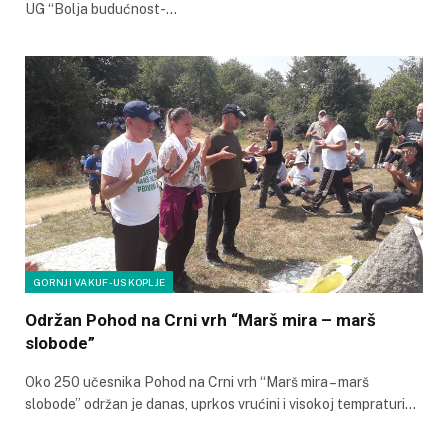
UG “Bolja budućnost-…
GORNJI VAKUF-USKOPLJE
Održan Pohod na Crni vrh “Marš mira – marš
slobode”
Oko 250 učesnika Pohod na Crni vrh “Marš mira – marš
slobode” održan je danas, uprkos vrućini i visokoj tempraturi…