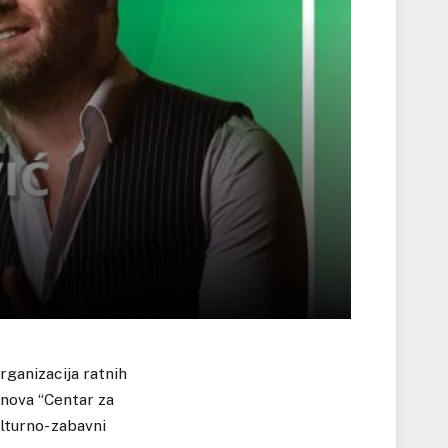
rganizacija ratnih
anova “Centar za
lturno- zabavni