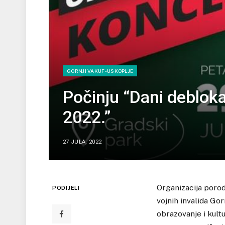
GORNJI VAKUF-USKOPLJE
Počinju “Dani deblok
2022.”
27 JULA, 2022
Organizacija porod
PODIJELI
vojnih invalida Go
obrazovanje i kult