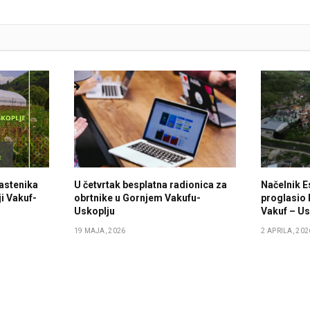
lastenika
U četvrtak besplatna radionica za
Načelnik E
i Vakuf-
obrtnike u Gornjem Vakufu-
proglasio 
Uskoplju
Vakuf – Us
19 MAJA, 2026
2 APRILA, 202