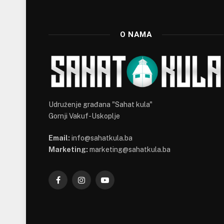
O NAMA
Udruženje građana "Sahat kula"
Gornji Vakuf-Uskoplje
Email:
info@sahatkula.ba
Marketing:
marketing@sahatkula.ba
Facebook
Instagram
YouTube