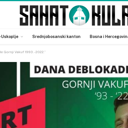
-Uskoplje
Srednjobosanski kanton
Bosna i Hercegovin
e Gornji Vakuf 1993.- 2022.”