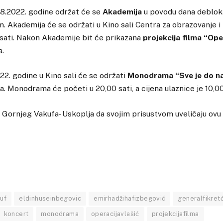
08.2022. godine održat će se
Akademija
u povodu dana deblo
 Akademija će se održati u Kino sali Centra za obrazovanje i 
sati. Nakon Akademije bit će prikazana
projekcija filma “Ope
a.
22. godine u Kino sali će se održati
Monodrama “Sve je do n
. Monodrama će početi u 20,00 sati, a cijena ulaznice je 10,
ornjeg Vakufa- Uskoplja da svojim prisustvom uveličaju ovu 
uf
eldinhuseinbegovic
emirhadžihafizbegović
generalfikret
koncert
monodrama
operacijavlašić
projekcijafilma