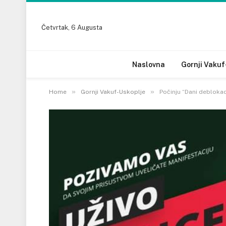
Četvrtak, 6 Augusta
Naslovna
Gornji Vakuf
»
»
Home
Gornji Vakuf-Uskoplje
Počinju “Dani deblokad