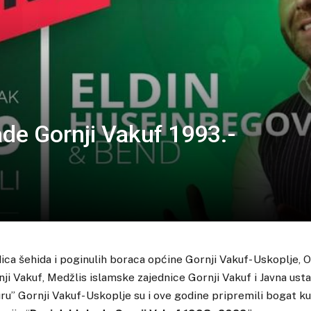
ade Gornji Vakuf 1993.-
ica šehida i poginulih boraca općine Gornji Vakuf- Uskoplje, O
rnji Vakuf, Medžlis islamske zajednice Gornji Vakuf i Javna ust
uru” Gornji Vakuf- Uskoplje su i ove godine pripremili bogat ku