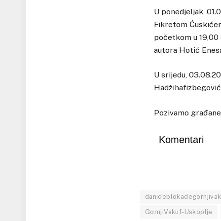
U ponedjeljak, 01.
Fikretom Ćuskićem.
početkom u 19,00 
autora Hotić Enes
U srijedu, 03.08.20
Hadžihafizbegovića
Pozivamo građane G
Komentari
danideblokadegornjivak
GornjiVakuf-Uskoplje