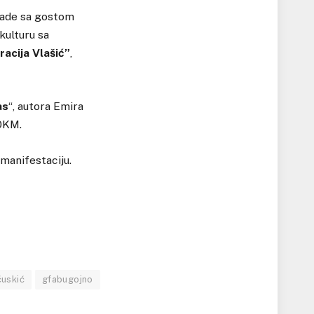
kade sa gostom
kulturu sa
racija Vlašić”
,
as
“, autora Emira
00KM.
manifestaciju.
ćuskić
gfabugojno