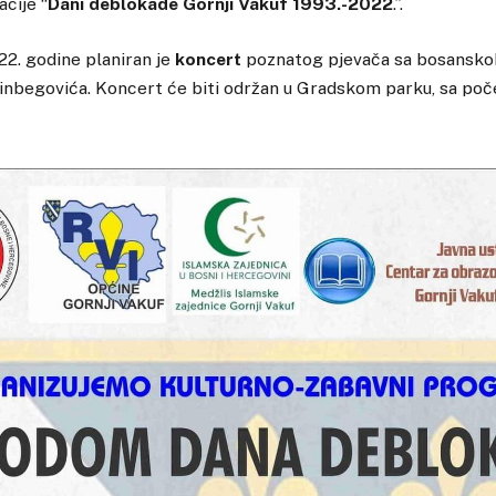
cije “
Dani deblokade Gornji Vakuf 1993.-2022
.”.
22. godine planiran je
koncert
poznatog pjevača sa bosansk
inbegovića. Koncert će biti održan u Gradskom parku, sa po