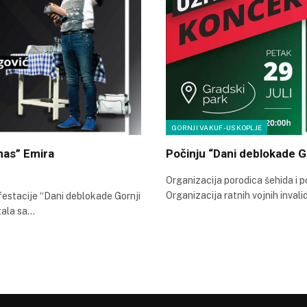
GORNJI VAKUF-USKOPLJE
nas” Emira
Počinju “Dani deblokade G
Organizacija porodica šehida i p
Organizacija ratnih vojnih inval
festacije “Dani deblokade Gornji
tala sa…