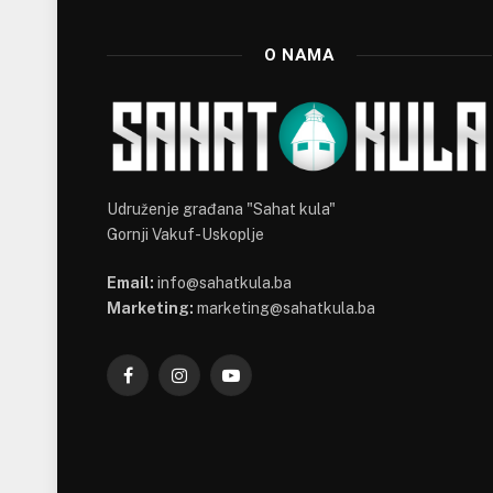
O NAMA
Udruženje građana "Sahat kula"
Gornji Vakuf-Uskoplje
Email:
info@sahatkula.ba
Marketing:
marketing@sahatkula.ba
Facebook
Instagram
YouTube