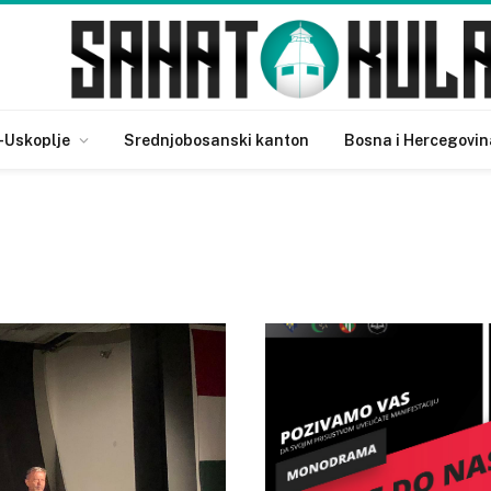
-Uskoplje
Srednjobosanski kanton
Bosna i Hercegovin