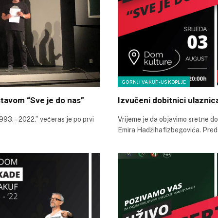
GORNJI VAKUF-USKOPLJE
tavom “Sve je do nas”
Izvučeni dobitnici ulaznic
93. – 2022.” večeras je po prvi
Vrijeme je da objavimo sretne d
Emira Hadžihafizbegovića. Pred